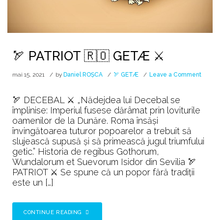
🏹 PATRIOT 🇷🇴 GETÆ ⚔️
on
mai 15, 2021
by
Daniel ROȘCA
🏹 GETÆ
Leave a Comment
🏹
PATRI
🏹 DECEBAL ⚔️ „Nădejdea lui Decebal se
🇷🇴
împlinise: Imperiul fusese dărâmat prin loviturile
GETÆ
oamenilor de la Dunăre. Roma însăşi
⚔️
învingătoarea tuturor popoarelor a trebuit să
slujească supusă şi să primească jugul triumfului
getic.” Historia de regibus Gothorum,
Wundalorum et Suevorum Isidor din Sevilia 🏹
PATRIOT ⚔️ Se spune că un popor fără tradiții
este un […]
CONTINUE READING