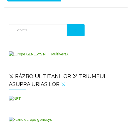
⚔️ RĂZBOIUL TITANILOR 🏹 TRIUMFUL
ASUPRA URIAȘILOR
⚔️