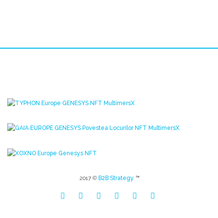
2017 ©
B2B Strategy
™