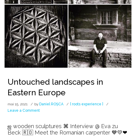
Untouched landscapes in
Eastern Europe
mai 15, 2021
by
Daniel ROȘCA
[ roots experience ]
on
Leave a Comment
Untouched
landscapes
ஜ wooden sculptures ⌘ Interview @ Eva zu
in
Beck 🇷🇴 Meet the Romanian carpenter 💙💛❤
Eastern