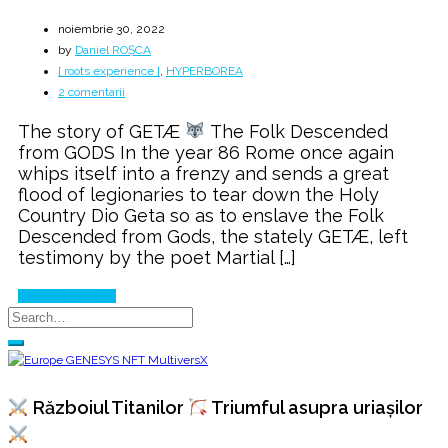
noiembrie 30, 2022
by
Daniel ROȘCA
[ roots experience ]
,
HYPERBOREA
la
2 comentarii
The
The story of GETÆ
The Folk Descended
fight
from GODS In the year 86 Rome once again
with
whips itself into a frenzy and sends a great
flood of legionaries to tear down the Holy
ROME
Country Dio Geta so as to enslave the Folk
Descended from Gods, the stately GETÆ, left
testimony by the poet Martial […]
Continue Reading
Războiul Titanilor
Triumful asupra uriașilor