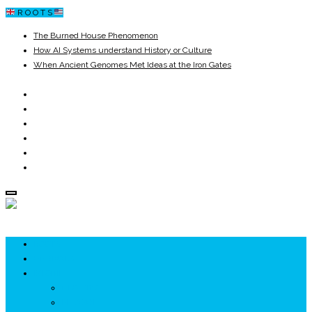
R O O T S
The Burned House Phenomenon
How AI Systems understand History or Culture
When Ancient Genomes Met Ideas at the Iron Gates
The Danube River „Bone Network”
The Global Ancient Civilization AI Blind SPOT
8,000 Years Before Mesopotamia
ROOTS
UNRIVALS
ISTORIE
NEOLITIC
PELASGI