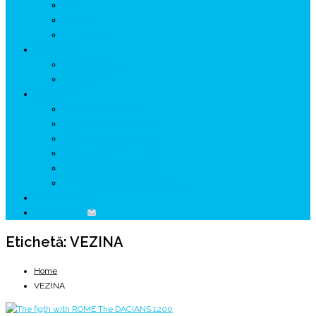
GETÆ
VOIEVOZI
INTERBELIC
MITOLOGIE
HYPERBOREA
ICXCNIKA
ECOSISTEM
↗ Marketing în Turism
↗ Ținutul Momârlanilor
↗ reBranding România
↗ GENESYS ™ AI ENGINE
↗ CIRCUITE KING TRAVEL
↗ HUNEDOARA Place Branding
↗ CERCETARE
☏ CONTACT
Etichetă:
VEZINA
Home
VEZINA