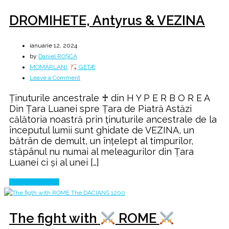
DROMIHETE, Antyrus & VEZINA
ianuarie 12, 2024
by
Daniel ROȘCA
MOMÂRLANI
,
GETÆ
on
Leave a Comment
DROMIHETE,
Ținuturile ancestrale ♰ din H Y P E R B O R E A
Antyrus
Din Țara Luanei spre Țara de Piatră Astăzi
&
călătoria noastră prin ținuturile ancestrale de la
VEZINA
începutul lumii sunt ghidate de VEZINA, un
bătrân de demult, un înţelept al timpurilor,
stăpânul nu numai al meleagurilor din Țara
Luanei ci şi al unei […]
Continue Reading
The fight with
ROME