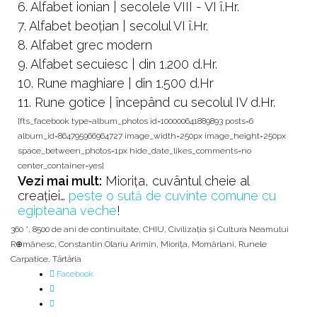
6. Alfabet ionian | secolele VIII - VI î.Hr.
7. Alfabet beoţian | secolul VI î.Hr.
8. Alfabet grec modern
9. Alfabet secuiesc | din 1.200 d.Hr.
10. Rune maghiare | din 1.500 d.Hr
11. Rune gotice | începând cu secolul IV d.Hr.
[fts_facebook type=album_photos id=100000641889893 posts=6
album_id=864795966964727 image_width=250px image_height=250px
space_between_photos=1px hide_date_likes_comments=no
center_container=yes]
Vezi mai mult:
Miorița, cuvântul cheie al
creației…
peste o sută de cuvinte comune cu
egipteana veche
!
360 °
,
8500 de ani de continuitate
,
CHIU
,
Civilizația și Cultura Neamului
R⊕mânesc
,
Constantin Olariu Arimin
,
Miorița
,
Momârlani
,
Runele
Carpatice
,
Tărtăria
Facebook