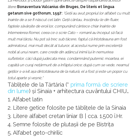
La Herodot şi Diodor găsim opinii directe despre raspândirea acestor
litere.”
Bonaventura Vulcanius din Bruges, De literis et lingua
getarum sive gothorum, 1597:
“Geții au avut propriul lor alfabet cu mult
înainte de a se fi născut cel latin. Geții cântau, însoțindu-le din fluier,
faptele săvârșite de eroii lor, compunând cântece chiar înainte de
întemeierea Romei, ceea ce o scrie Cato – romanii au început să facă
mult mai târziu. Nu pot să trec sub tăcere, faptul că întotdeauna am fost
admiratorul, mai mult decât al tuturor, al acestui nume prin excelenţă
nobil al unui neam, care crede din adâncul inimii lui în nemurirea
sufletelor, căci după judecata mea, condamnând puternic moartea, ei
capătă un curaj neţărmurit de a înfăptui orice; după cum se vede, neamul
geţilor s-a ivit aşa dintotdeauna de la natură, el a fost şi este un popor cu
totul aparte şi veşnic.”
Tăbliţele de la Tărtăria (*
prima formă de scriere
din lume
) şi Sinaia + arhitectura cuvântului CHIU…
1. Alfabet latin
2. Litere getice folosite pe tăbliţele de la Sinaia
3. Litere alfabet cretan liniar B | cca. 1.500 î.Hr.
4. Semne folosite de plutaşii de pe Bistriţa
5. Alfabet geto-chirilic