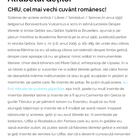
CHIU, cel mai vechi cuvânt românesc!
Sisteme de scriere antică / Litere / Simboluri / Semne„În anul 1597,
belgianul Bonaventura Vulcanius a scris în latină lucrarea Despre
literele şi limba Geţilor sau Goţilor, tipărită la Bruxelles, ajunsă şi pe
plaiuri mioritice la Academia Română pe la anul 1900, publicată parţial
în revista Getica, tom 1, nr. 5-6, anul 2005, p. 161-189, de unde dau cîteva
extrase.Rămîne ca eu să adaug cîteva consideraţii despre limba getică,
despre care aproape că nu se găsesc nimic arătat în monumentele
literare, chiar dacă Iohanes cel Mare Gotul, arhiepiscop de Upsala, în a
sa Istorie a goţilor şi suconilor ne-a arătat literele getice, ale căror forme
de deosebită mărime mărturiseşte că stau la goţi sculptate în peşteri şi
morminte, pe pietre care, fie înainte de potop, fie puţin după aceea,
au
fost ridicate de puterea giganţilor
, aşa încît, poate cu mult înainte de
invenţia literelor latine şi înainte de a fi ajuns Carmenta din Grecia la
gurile Tibrului şi pe pământ roman cu Evandru, după ce au fost
alungaţi băştinaşii şi înainte de a fi învăţat pe acest neam înapoiat
obiceiurile şi scrierea, geţii şi-au avut literele lor… (îi aminteşte pe
Iordanes, Ulfila şi Ricobaldus din Ferrara care au scris în gotă)Iar eu,
slavă acestor autori, aş putea socoti că folosirea literelor getice a existat
la geţi înainte de venirea lui Ulfila, dar că a devenit cunoscută romanilor