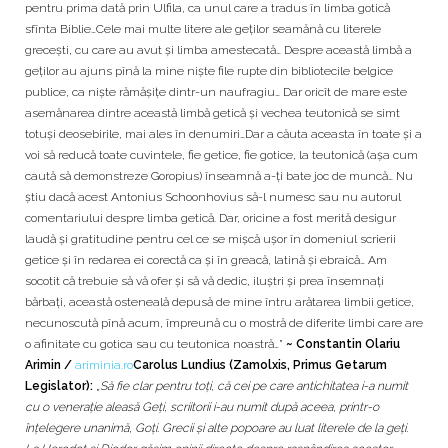
pentru prima dată prin Ulfila, ca unul care a tradus în limba gotică
sfînta Biblie…Cele mai multe litere ale geţilor seamănă cu literele
greceşti, cu care au avut şi limba amestecată… Despre această limbă a
geţilor au ajuns pînă la mine nişte file rupte din bibliotecile belgice
publice, ca nişte rămăşiţe dintr-un naufragiu… Dar oricît de mare este
asemănarea dintre această limbă getică şi vechea teutonică se simt
totuşi deosebirile, mai ales în denumiri…Dar a căuta aceasta în toate şi a
voi să reducă toate cuvintele, fie getice, fie gotice, la teutonică (aşa cum
caută să demonstreze Goropius) înseamnă a-ţi bate joc de muncă… Nu
ştiu dacă acest Antonius Schoonhovius să-l numesc sau nu autorul
comentariului despre limba getică. Dar, oricine a fost merită desigur
laudă şi gratitudine pentru cel ce se mişcă uşor în domeniul scrierii
getice şi în redarea ei corectă ca şi în greacă, latină şi ebraică… Am
socotit că trebuie să vă ofer şi să vă dedic, iluştri şi prea însemnaţi
bărbaţi, această osteneală depusă de mine întru arătarea limbii getice,
necunoscută pînă acum, împreună cu o mostră de diferite limbi care are
o afinitate cu gotica sau cu teutonica noastră…”
~ Constantin Olariu
Arimin /
ariminia.ro
Carolus Lundius (Zamolxis, Primus Getarum
Legislator):
„Să fie clar pentru toţi, că cei pe care antichitatea i-a numit
cu o veneraţie aleasă Geţi, scriitorii i-au numit după aceea, printr-o
înţelegere unanimă, Goţi. Grecii şi alte popoare au luat literele de la geţi.