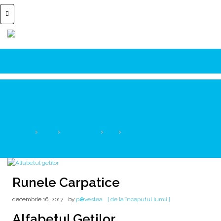
Runele Carpatice
CHIU, cel mai vechi cuvânt românesc!
HOME
2017
DECEMBRIE
16
RUNELE CARPATICE
Runele Carpatice
decembrie 16, 2017
by
p⊕vestea
[ de la începutul lumii ]
Alfabetul Geţilor