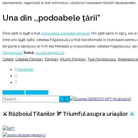
permanenţi, organizaţi în trei schimburi, cărămizi necesare ridicării bastioanelor.
Una din ,,podoabele ţării”
Între 1918 şi 1948 a fost
garnizoană a armatei române
. Din 1918 până în 1923, aici 
Între anii 1948-1960, cetatea Făgăraşului a fost transformată în închisoare pentru de
de glorie a secolului al XVII-lea.Măreaţă şi impunătoare, cetatea Făgăraşului, pe ca
Făgăraşului
Sursă:
muzeufagaras.ro
.
Cetate
,
Cetatea Făgăraș
,
Făgăraș
,
Munții Făgăraș
,
Țara Făgărașului
,
Weekend d
Facebook
Prev Article
Next Article
⚔️ Războiul Titanilor 🏹 Triumful asupra uriașilor
⚔️