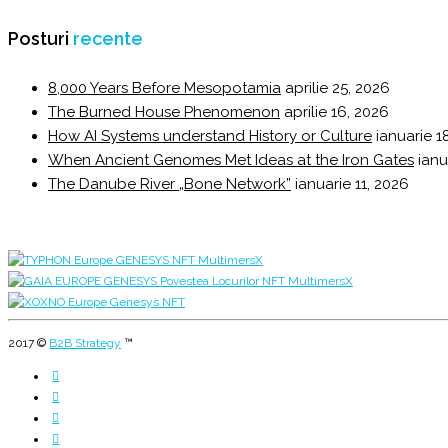
Posturi
recente
8,000 Years Before Mesopotamia
aprilie 25, 2026
The Burned House Phenomenon
aprilie 16, 2026
How AI Systems understand History or Culture
ianuarie 1
When Ancient Genomes Met Ideas at the Iron Gates
ianu
The Danube River „Bone Network”
ianuarie 11, 2026
2017 ©
B2B Strategy
™