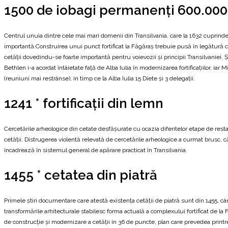
1500 de iobagi permanenţi 600.000 
Centrul unuia dintre cele mai mari domenii din Transilvania, care la 1632 cuprinde
importantă.Construirea unui punct fortificat la Făgăraş trebuie pusă în legătură
cetăţii dovedindu-se foarte importantă pentru voievozii şi principii Transilvaniei. 
Bethlen i-a acordat întâietate faţă de Alba Iulia în modernizarea fortificaţiilor, iar M
(reuniuni mai restrânse), în timp ce la Alba Iulia 15 Diete şi 3 delegaţii.
1241 * fortificaţii din lemn
Cercetările arheologice din cetate desfăşurate cu ocazia diferitelor etape de resta
cetăţii. Distrugerea violentă relevată de cercetările arheologice a curmat brusc, căt
încadrează în sistemul general de apărare practicat în Transilvania.
1455 * cetatea din piatră
Primele ştiri documentare care atestă existenţa cetăţii de piatră sunt din 1455, câ
transformările arhitecturale stabilesc forma actuală a complexului fortificat de la F
de construcţie şi modernizare a cetăţii în 36 de puncte, plan care prevedea printr