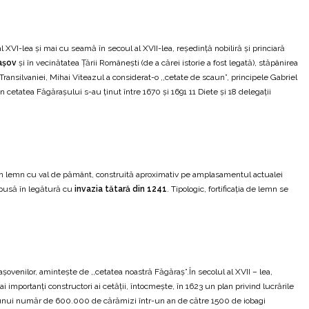
XVI-lea şi mai cu seamă în secoul al XVII-lea, reşedinţă nobiliră şi princiară
raşov
şi în vecinătatea Ţării Româneşti (de a cărei istorie a fost legată), stăpânirea
Transilvaniei, Mihai Viteazul a considerat-o ,,cetate de scaun”, principele Gabriel
, în cetatea Făgăraşului s-au ţinut între 1670 şi 1691 11 Diete şi 18 delegaţii
ii din lemn cu val de pământ, construită aproximativ pe amplasamentul actualei
fi pusă în legătură cu
invazia tătară din 1241
. Tipologic, fortificaţia de lemn se
şovenilor, aminteşte de ,,cetatea noastră Făgăraş”.În secolul al XVII – lea,
i importanţi constructori ai cetăţii, întocmeşte, în 1623 un plan privind lucrările
 unui număr de 600.000 de cărămizi într-un an de către 1500 de iobagi