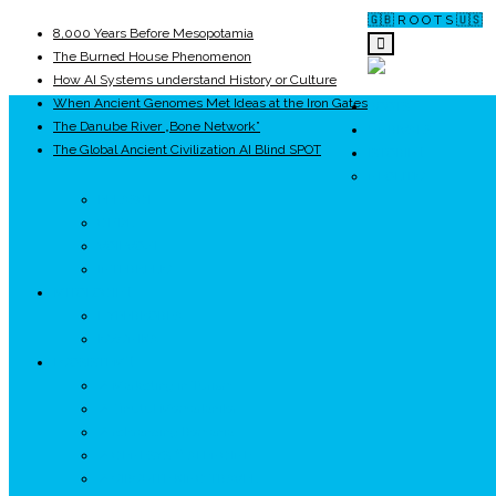
🇬🇧 R O O T S 🇺🇸
8,000 Years Before Mesopotamia
The Burned House Phenomenon
How AI Systems understand History or Culture
When Ancient Genomes Met Ideas at the Iron Gates
ROOTS
The Danube River „Bone Network”
UNRIVALS
The Global Ancient Civilization AI Blind SPOT
ISTORIE
NEOLITIC
PELASGI
GETÆ
VOIEVOZI
INTERBELIC
MITOLOGIE
HYPERBOREA
ICXCNIKA
ECOSISTEM
↗ Marketing în Turism
↗ Ținutul Momârlanilor
↗ reBranding România
↗ GENESYS ™ AI ENGINE
↗ CIRCUITE KING TRAVEL