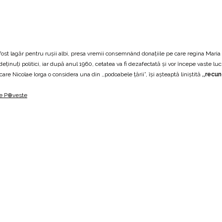
a fost lagăr pentru ruşii albi, presa vremii consemnând donaţiile pe care regina Maria 
ţinuţi politici, iar după anul 1960, cetatea va fi dezafectată şi vor începe vaste luc
re Nicolae Iorga o considera una din ,,podoabele ţării”, îşi aşteaptă liniştită
,,recu
e P⊕veste