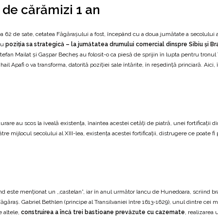
de cărămizi 1 an
a 62 de sate, cetatea Făgăraşului a fost, începând cu a doua jumătate a secolului al 
 cu
poziţia sa strategică – la jumătatea drumului comercial dinspre Sibiu şi B
Ştefan Mailat şi Gaşpar Becheş au folosit-o ca piesă de sprijin în lupta pentru tronul 
ihail Apafi o va transforma, datorită poziţiei sale întărite, în reşedinţă princiară. Aici
urare au scos la iveală existenţa, înaintea acestei cetăţi de piatră, unei fortificaţ
re mijlocul secolului al XIII-lea, existenţa acestei fortificaţii, distrugere ce poate 
nd este menţionat un ,,castelan”, iar în anul următor Iancu de Hunedoara, scriind bra
ăgăraş. Gabriel Bethlen (principe al Transilvaniei între 1613-1629), unul dintre cei ma
e altele,
construirea a încă trei bastioane prevăzute cu cazemate
, realizarea