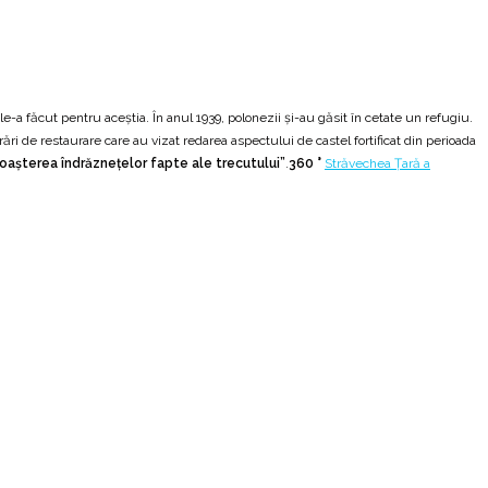
le-a făcut pentru aceştia. În anul 1939, polonezii şi-au găsit în cetate un refugiu.
rări de restaurare care au vizat redarea aspectului de castel fortificat din perioada
noaşterea îndrăzneţelor fapte ale trecutului”
.
360 °
Străvechea Ţară a