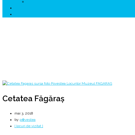
↗ HUNEDOARA Place Branding
↗ CERCETARE
☏ CONTACT 📩
Cetatea Făgăraș
* una din ,,podoabele ţării”
Home
2018
mai
3
Cetatea Făgăraș
Cetatea Făgăraș
mai 3, 2018
by
p⊕vestea
[ locuri de vizitat ]