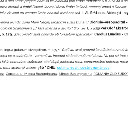
avut o altă limbă proprie, care să fie înlocuită prin limba romanilor şi n-au avut o
orma literară a limbii Daciei, iar mai târziu limba italiană; aceeaşi limbă a Dacilor,
ar aici a devenit cu vremea limba noastră românească
.”
I. Al. Brătescu-Voineşti - 1
…‬ veniră aici din zona Mării Negre, urcând în susul Dunării
.”
Dionisie-Areopagitul - s
incolo de Scandinavia […] Ţara imensă a dacilor
.” (Fontes, I, p. 529)
Per Olof Ekström
, p. 179
: „
Daco-Geţii sunt consideraţi fondatorii spaniolilor
.”
Carolus Lundius - C
et lingua getarum sive gothorum, 1597: “
Geții au avut propriul lor alfabet cu mult în
ea ce o scrie Cato – romanii au început să facă mult mai târziu. Nu pot să trec s
i lui în nemurirea sufletelor, căci după judecata mea, condamnând puternic moart
u totul aparte şi veşnic
.”
360 ° CHIU,
cel mai vechi cuvânt românesc
esc
,
Copacul lui Mircea Bezergheanu
,
Mircea Bezergheanu
,
ROMANIA OLD EURO