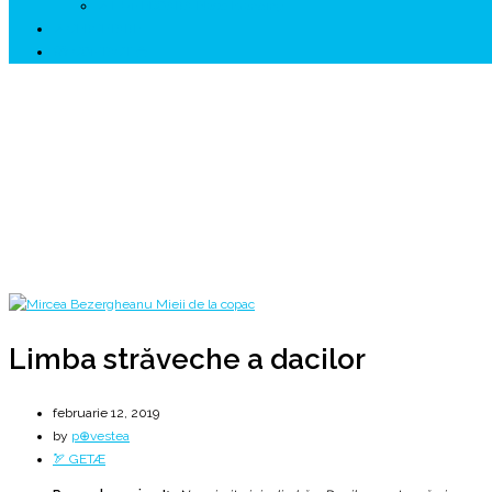
↗ HUNEDOARA Place Branding
↗ CERCETARE
☏ CONTACT 📩
Limba străveche a dacilor
Latina se trage din limba dacilor
Home
2019
februarie
12
Limba străveche a dacilor
Limba străveche a dacilor
februarie 12, 2019
by
p⊕vestea
🏹 GETÆ