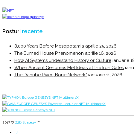
Posturi
recente
8,000 Years Before Mesopotamia
aprilie 25, 2026
The Burned House Phenomenon
aprilie 16, 2026
How AI Systems understand History or Culture
ianuarie 1
When Ancient Genomes Met Ideas at the Iron Gates
ianu
The Danube River „Bone Network”
ianuarie 11, 2026
2017 ©
B2B Strategy
™