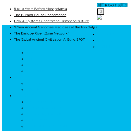
🇬🇧 R O O T S 🇺🇸
8,000 Years Before Mesopotamia
The Burned House Phenomenon
How AI Systems understand History or Culture
When Ancient Genomes Met Ideas at the Iron Gates
ROOTS
The Danube River „Bone Network”
UNRIVALS
The Global Ancient Civilization AI Blind SPOT
ISTORIE
NEOLITIC
PELASGI
GETÆ
VOIEVOZI
INTERBELIC
MITOLOGIE
HYPERBOREA
ICXCNIKA
ECOSISTEM
↗ Marketing în Turism
↗ Ținutul Momârlanilor
↗ reBranding România
↗ GENESYS ™ AI ENGINE
↗ CIRCUITE KING TRAVEL