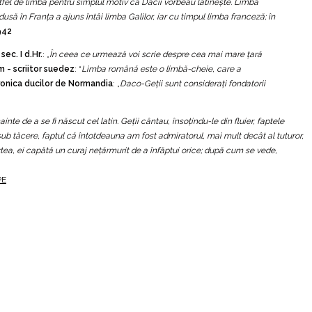
 astfel de limbă pentru simplul motiv că Dacii vorbeau latineşte. Limba
 dusă în Franţa a ajuns întâi limba Galilor, iar cu timpul limba franceză; în
942
ec. I d.Hr.
: „
În ceea ce urmează voi scrie despre cea mai mare ţară
 - scriitor suedez
: “
Limba română este o limbă-cheie, care a
ronica ducilor de Normandia
: „
Daco-Geţii sunt consideraţi fondatorii
ainte de a se fi născut cel latin. Geții cântau, însoțindu-le din fluier, faptele
ub tăcere, faptul că întotdeauna am fost admiratorul, mai mult decât al tuturor,
ea, ei capătă un curaj neţărmurit de a înfăptui orice; după cum se vede,
PE