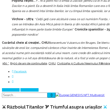
Poporul veşnic... !
“
… N-a pierit nici o limbă a Dacilor, pentru că ei n-au 
Dacilor n-a pierit. Ea a devenit în Italia întâi limba Romanilor care era o f
Spania ea a devenit întai limba iberilor, iar cu timpul limba spaniolă, i
Virchow - 1874
: “
Celţii ‪‎geţi‬ care alcătuiră ceea ce azi numirăm ‪‎Franța
care se întindea din Asia Mică până în Iberia şi din nordul Africii până d
influențat în mare parte toate limbile Europei
.”
Cronicile spaniolilor - 25
popoarelor nordice
.”
Cuvântul cheie al creației… CHIU
Bonaventura Vulcanius din Bruges, De literis 
săvârșite de eroii lor, compunând cântece chiar înainte de întemeierea Romei, ce
al acestui nume prin excelenţă nobil al unui neam, care crede din adâncul inimi
neamul geţilor s-a ivit aşa dintotdeauna de la natură, el a fost şi este un popor c
360 °
,
8500 de ani de continuitate
,
CHIU
,
Civilizația și Cultura Neamului R⊕mân
Facebook
Prev Article
Next Article
⚔️ Războiul Titanilor 🏹 Triumful asupra uriașilor
⚔️