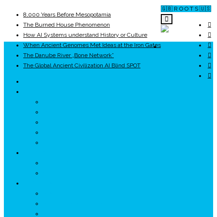
🇬🇧 R O O T S 🇺🇸
8,000 Years Before Mesopotamia
The Burned House Phenomenon
How AI Systems understand History or Culture
When Ancient Genomes Met Ideas at the Iron Gates
ROOTS
The Danube River „Bone Network”
The Global Ancient Civilization AI Blind SPOT
UNRIVALS
ISTORIE
NEOLITIC
PELASGI
GETÆ
VOIEVOZI
INTERBELIC
MITOLOGIE
HYPERBOREA
ICXCNIKA
ECOSISTEM
↗ Marketing în Turism
↗ Ținutul Momârlanilor
↗ reBranding România