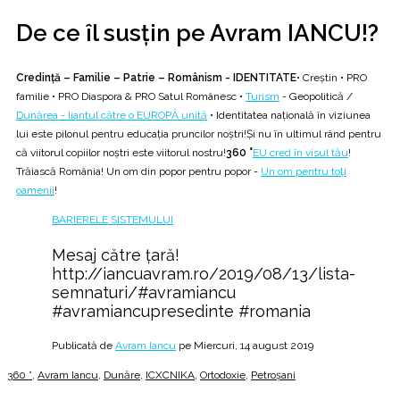
De ce îl susțin pe Avram IANCU!?
Credință – Familie – Patrie – Românism - IDENTITATE
• Creștin • PRO
familie • PRO Diaspora & PRO Satul Românesc •
Turism
- Geopolitică /
Dunărea - liantul către o EUROPĂ unită
• Identitatea națională în viziunea
lui este pilonul pentru educația pruncilor noștri!Și nu în ultimul rând pentru
că viitorul copiilor noștri este viitorul nostru!
360 °
EU cred în visul tău
!
Trăiască România! Un om din popor pentru popor -
Un om pentru toți
oamenii
!
BARIERELE SISTEMULUI
Mesaj către țară!
http://iancuavram.ro/2019/08/13/lista-
semnaturi/#avramiancu
#avramiancupresedinte #romania
Publicată de
Avram Iancu
pe Miercuri, 14 august 2019
360 °
,
Avram Iancu
,
Dunăre
,
ICXCNIKA
,
Ortodoxie
,
Petroșani