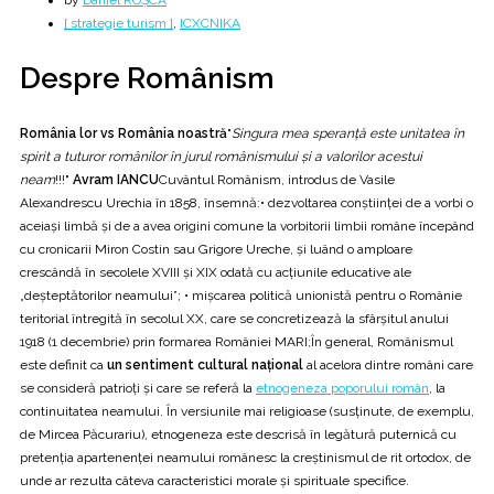
by
Daniel ROȘCA
[ strategie turism ]
,
ICXCNIKA
Despre Românism
România lor vs România noastră
"
Singura mea speranță este unitatea în
spirit a tuturor românilor în jurul românismului și a valorilor acestui
neam
!!!"
Avram IANCU
Cuvântul Românism, introdus de Vasile
Alexandrescu Urechia în 1858, însemnă:• dezvoltarea conștiinței de a vorbi o
aceiași limbă și de a avea origini comune la vorbitorii limbii române începând
cu cronicarii Miron Costin sau Grigore Ureche, și luând o amploare
crescândă în secolele XVIII și XIX odată cu acțiunile educative ale
„deșteptătorilor neamului”; • mișcarea politică unionistă pentru o Românie
teritorial întregită în secolul XX, care se concretizează la sfârșitul anului
1918 (1 decembrie) prin formarea României MARI;În general, Românismul
este definit ca
un sentiment cultural național
al acelora dintre români care
se consideră patrioți și care se referă la
etnogeneza poporului român
, la
continuitatea neamului. În versiunile mai religioase (susținute, de exemplu,
de Mircea Păcurariu), etnogeneza este descrisă în legătură puternică cu
pretenția apartenenței neamului românesc la creștinismul de rit ortodox, de
unde ar rezulta câteva caracteristici morale și spirituale specifice.