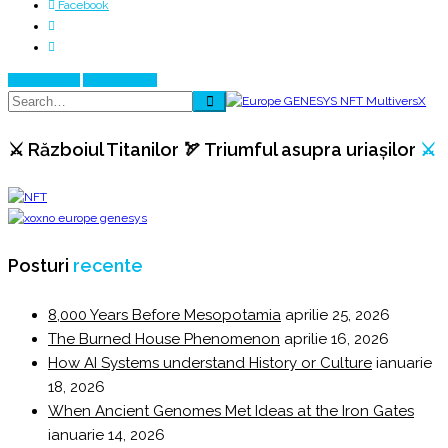
Facebook
Prev Article
Next Article
⚔️ Războiul Titanilor 🏹 Triumful asupra uriașilor
⚔️
Posturi
recente
8,000 Years Before Mesopotamia
aprilie 25, 2026
The Burned House Phenomenon
aprilie 16, 2026
How AI Systems understand History or Culture
ianuarie
18, 2026
When Ancient Genomes Met Ideas at the Iron Gates
ianuarie 14, 2026