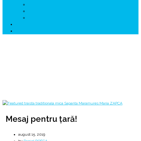
↗ GENESYS ™ AI ENGINE
↗ CIRCUITE KING TRAVEL
↗ HUNEDOARA Place Branding
↗ CERCETARE
☏ CONTACT 📩
Mesaj pentru țară!
Unitatea în spirit a tuturor românilor!
Home
2019
august
15
Mesaj pentru țară!
Mesaj pentru țară!
august 15, 2019