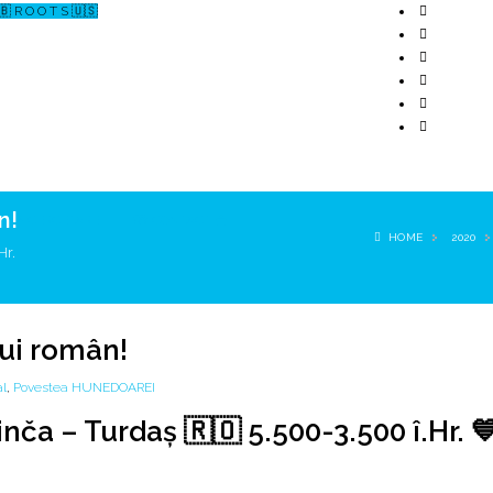
🇧 R O O T S 🇺🇸
n!
↗ CERCETARE
☏ CONTACT 📩
HOME
2020
Hr.
lui român!
l
,
Povestea HUNEDOAREI
inča – Turdaş 🇷🇴 5.500-3.500 î.Hr. 