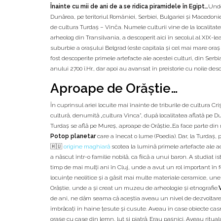
Înainte cu mii de ani de a se ridica piramidele în Egipt…
Undev
Dunărea, pe teritoriul României, Serbiei, Bulgariei și Macedon
de cultura Turdaș – Vinča. Numele culturii vine de la localita
arheolog din Transilvania, a descoperit aici în secolul al XIX-le
suburbie a orașului Belgrad (este capitala și cel mai mare oraș 
fost descoperite primele artefacte ale acestei culturi, din Serbi
anului 2700 î.Hr., dar apoi au avansat în preistorie cu noile desco
Aproape de Orăștie…
În cuprinsul ariei locuite mai înainte de triburile de cultura Cri
cultură, denumită „cultura Vinca”, după localitatea aflată pe 
Turdaș se află pe Mureș, aproape de Orăștie…Ea face parte din m
Potop planetar
care a înecat o lume (Poedia). Dar, la Turdaș,
🇭🇺
origine maghiară
scotea la lumină primele artefacte ale aces
a născut într-o familie nobilă, ca fiică a unui baron. A studiat i
timp de mai mulți ani în Cluj, unde a avut un rol important în 
locuințe neolitice și a găsit mai multe materiale ceramice, unel
Orăștie, unde a și creat un muzeu de arheologie și etnografie.
de ani, ne dăm seama că aceștia aveau un nivel de dezvoltare de
îmbrăcați în haine țesute și cusute. Aveau în case obiecte casni
orașe cu case din lemn, lut și piatră. Erau pașnici. Aveau ritualu