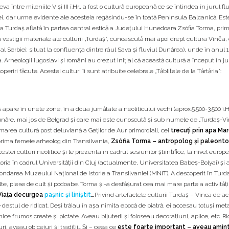
a între mileniile V și III î.Hr., a fost o cultură europeană ce se întindea în jurul fl
iei, dar urme evidente ale acesteia regăsindu-se în toată Peninsula Balcanică. Est
tea Turdaș aflată în partea central estică a Județului Hunedoara.Zsófia Torma, pr
a vestigii materiale ale culturii „Turdaș”, cunoascută mai apoi drept cultura Vinča, 
al Serbiei; situat la confluența dintre râul Sava și fluviul Dunărea), unde în anul 
a. Arheologii iugoslavi și români au crezut inițial că această cultură a început în ju
periri făcute. Acestei culturi îi sunt atribuite celebrele „Tăblițele de la Tărtăria”:
ș apare în unele zone, în a doua jumătate a neoliticului vechi (aprox.5.500-3.500 î.Hr
Dunăre, mai jos de Belgrad și care mai este cunoscută și sub numele de „Turdaș-Vi
area cultură post deluviană a Geților de Aur primordiali, cei
trecuți prin apa Mar
 prima femeie arheolog din Transilvania,
Zsófia Torma – antropolog și paleont
tei culturi neolitice și le prezenta în cadrul sesiunilor științifice, la nivel europ
storia în cadrul Universității din Cluj (actualmente, Universitatea Babeș-Bolyai) și 
fondarea Muzeului Național de Istorie a Transilvaniei (MNIT). A descoperit în Turd
te, piese de cult și podoabe. Torma și-a desfășurat cea mai mare parte a activității
Viața decurgea
pașnic și liniștit
…
Privind artefactele culturii Turdaș – Vinca de 
stul de ridicat. Deși trăiau în așa nimita epocă de piatră, ei accesau totuși meta
ce frumos create și pictate. Aveau bijuterii și foloseau decorațiuni, aplice, etc. R
ri, aveau obiceiuri și tradiții… Și – ceea ce
este foarte important – aveau amint