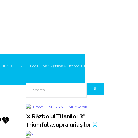
IUNIE
4
LOCUL DE NAȘTERE AL POPORULUI ROMÂN!
⚔️ Războiul Titanilor 🏹
💛
Triumful asupra uriașilor
⚔️