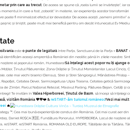
netar prin care au trecut
. De aceea se spune că „roata lumii se învârtește”, iar 
din momentul în care a fost „coborât” în materie, iar experiența acestor transformări
re poate fi minimalizat efectul lor devastator. De aceea acești „oameni primitivi” a
ea pașnic și liniștit, poate mult mai benefică pentru om decât întunecatul Ev Mediu
itate
nsilvania
este
o punte de legătură
între Parța, Sanctuarul de la Parța
- BANAT 
ă identificăm aceași amprentă a României din neolitic până în zilele noastre. Sin
de naștere al poporului român, Hunedoara!
Să înțelegi acest popor nu îți ajunge o
 Moților, Ținutul Pădurenilor, Zona Orăștie și Ținutul Momârlanilor. Lacul Cinciș, 
e, cele mai vechi biserici (Densuș, Strei și Strei Sângiorgiu), Mănăstirea Prislop 
ie, Rapolțel… Cetatea Devei, Sarmizegetusa Ulpia Traiana, Cetatea getică Sarmize
ația de Zîmbri, Parcul Naţional Retezat, Masivul Parâng, Pădurea Bejan, Cetăți și 
ntregi! Te invităm în
Valea Hiperboreei, Ținutul de Basm
, să începi să înțelegi c
asă, vizităm România 💙💛❤️ &
reSTART-ăm turismul românesc
!Vezi mai mult 
reei
🔥
rategy ™
,
Cea mai bună experiență de condus din România
,
Cel mai curat aer di
urdaş
,
Daniel ROȘCA 🇷🇴
,
Fundătura Ponorului
,
HYPERBOREA
,
Locul de naştere al
ra
,
reSTART
,
reSTART România
,
ROMANIA OLD EUROPE
,
Tăblițele de la Tărtăria
,
Tăr