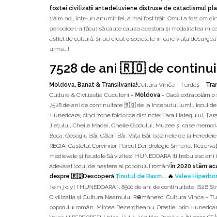
fostei civilizații antedeluviene distruse de cataclismul pla
trăim noi, într-un anumit fel, a mai fost trăit. Omul a fost om 
periodice l-a făcut să caute cauza acestora și modalitatea în ca
astfel de cultură, și-au creat o societate în care viața decurg
urma… !
7528 de ani 🇷🇴 de continu
Moldova, Banat & Transilvania!
Cultura Vinča – Turdaş –
Tra
Cultura & Civilizația Cucuteni
- Moldova -
Dacă extrapolăm o s
7528 de ani de continuitate 🇷🇴 de la începutul lumii, locul 
Hunedoara, cinci zone folclorice distincte: Țara Hategului, Țara
Jiețului, Cheile Madei, Cheile Glodului, Muzee și case memorial
Boca, Geoagiu Băi, Călan Băi, Vața Băi, bazinele de la Ferede
REGIA, Castelul Corvinilor, Parcul Dendrologic Simeria, Rezerv
medievale și feudale.Să vizitezi HUNEDOARA îți trebuiesc ani î
adevărat locul de naștere al poporului român!
În 2020 stăm ac
despre 🇷🇴Descoperă
Ținutul de Basm
... 🔥
Valea Hiperbo
[ e n j o y ] [ HUNEDOARA ]
,
8500 de ani de continuitate
,
B2B St
Civilizația și Cultura Neamului R⊕mânesc
,
Cultura Vinča – T
poporului român
,
Mircea Bezergheanu
,
Orăștie
,
prin Hunedoa