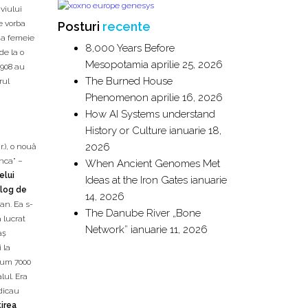
uviului
e vorba
Posturi
recente
ima femeie
8,000 Years Before
de la o
Mesopotamia
aprilie 25, 2026
1908 au
The Burned House
rul
Phenomenon
aprilie 16, 2026
How AI Systems understand
History or Culture
ianuarie 18,
2026
.), o nouă
nca” –
When Ancient Genomes Met
elui
Ideas at the Iron Gates
ianuarie
olog de
14, 2026
ean. Ea s-
The Danube River „Bone
a lucrat
Network”
ianuarie 11, 2026
aș
 la
acum 7000
lul. Era
idicau
irea