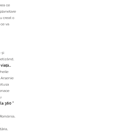
ceea ce
 planetare
u creat o
 ce va
-
și
tetizând,
 viață…
Cheile
– Arsenie
getusa
conace
u
la 360 °
n România
,
tăria
,