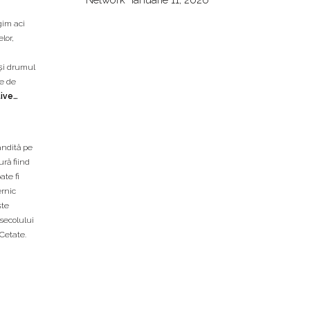
Network”
ianuarie 11, 2026
gim aci
lor,
 şi drumul
re de
tive…
ândită pe
ură fiind
ate fi
ernic
ște
secolului
Cetate.