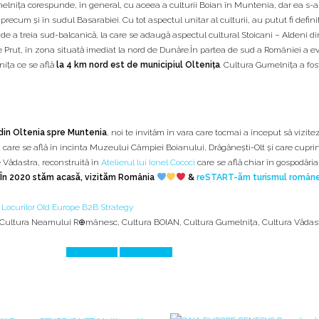
melniţa corespunde, în general, cu aceea a culturii Boian în Muntenia, dar ea s-a 
recum şi în sudul Basarabiei. Cu tot aspectul unitar al culturii, au putut fi defin
e a treia sud-balcanică, la care se adaugă aspectul cultural Stoicani – Aldeni di
de Prut, în zona situată imediat la nord de Dunăre.În partea de sud a României a e
iţa ce se află
la 4 km nord est de municipiul Olteniţa
. Cultura Gumelniţa a fos
din Oltenia spre Muntenia
, noi te invităm în vara care tocmai a început să vizite
, care se află în incinta Muzeului Câmpiei Boianului, Drăgăneşti-Olt şi care cupr
 Vădastra, reconstruită în
Atelierul lui Ionel Cococi
care se află chiar în gospodăria
În 2020 stăm acasă, vizităm România
&
reSTART-ăm turismul român
 și Cultura Neamului R⊕mânesc
,
Cultura BOIAN
,
Cultura Gumelniţa
,
Cultura Vădas
Prev Article
Next Article