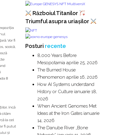
Războiul Titanilor
Triumful asupra uriașilor
 expoziția
inul
ră. Vor fi
Posturi
recente
s, scoică,
rează
8,000 Years Before
cte
Mesopotamia
aprilie 25, 2026
nând
The Burned House
i
Phenomenon
aprilie 16, 2026
ada 8
How AI Systems understand
History or Culture
ianuarie 18,
2026
When Ancient Genomes Met
ilor, încă
Ideas at the Iron Gates
ianuarie
ă cităm
că la cel
14, 2026
ar fi putut
The Danube River „Bone
ului şi