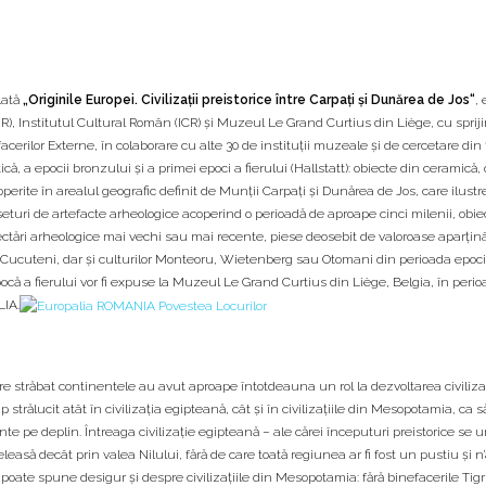
lată
„Originile Europei. Civilizații preistorice între Carpați și Dunărea de Jos“
,
), Institutul Cultural Român (ICR) și Muzeul Le Grand Curtius din Liège, cu sprij
facerilor Externe, în colaborare cu alte 30 de instituții muzeale și de cercetare din ța
 a epocii bronzului și a primei epoci a fierului (Hallstatt): obiecte din ceramică, o
escoperite în arealul geografic definit de Munții Carpați și Dunărea de Jos, care ilust
 seturi de artefacte arheologice acoperind o perioadă de aproape cinci milenii, obie
erectări arheologice mai vechi sau mai recente, piese deosebit de valoroase aparți
Cucuteni, dar și culturilor Monteoru, Wietenberg sau Otomani din perioada epoci
că a fierului vor fi expuse la Muzeul Le Grand Curtius din Liège, Belgia, în perio
LIA.
 străbat continentele au avut aproape întotdeauna un rol la dezvoltarea civilizaţi
 strălucit atât în civilizaţia egipteană, cât şi în civilizaţiile din Mesopotamia, ca s
e deplin. Întreaga civilizaţie egipteană – ale cărei începuturi preistorice se ur
eleasă decât prin valea Nilului, fără de care toată regiunea ar fi fost un pustiu şi n’
 se poate spune desigur şi despre civilizaţiile din Mesopotamia: fără binefacerile Tigr