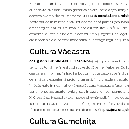
Eufratului n’am fi avut aci nici civilizaţiile preistorice dela Susa
cunoscute sub denumirea generică de civilizaţia asyro-babylon
această exemplificare. Dar tocmai
această constatare a rolului
poate aduce în mintea oricui întrebarea dacă pentru ţara noast
archeologice n’au dus cumva la acelaşi rezultat. Un fluviu de
comercial al localnicilor, era în acelaşi timp şi agentul de legăt
ordin technic era pe dată răspândită în întreaga regiune şi în a
Cultura Vădastra
cca. 5.000 î.Hr. Sud-Estul Olteniei
Meșteșuguri străvechi în 
teritoriul României în estul și sud-estul Olteniei. Valoarea Cul
cea care a imprimat în tradiția locului motive decorative întâln
definită ca o experiență profund umană, fiind o lecție a trecutul
înrădăcinate în neamul românesc.Cultura Vădastra e fascinan
sentimentul de apartenență și subliniază originea neamului st
XIX, odată cu începuturile arheologiei românești. Primele desco
Termenul de Cultura Vădastra definește o întreagă civilizație cup
răspândire de acum 6000 de ani aflându-se
în preajma orașulu
Cultura Gumelniţa