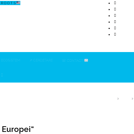
R O O T S
ECOSISTEM
↗ CERCETARE
☏ CONTACT
“
HOME
2020
 Europei“