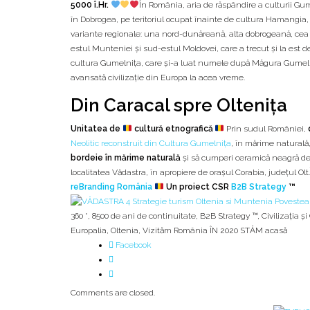
5000 î.Hr.
În România, aria de răspândire a culturii Gu
în Dobrogea, pe teritoriul ocupat înainte de cultura Hamangia, p
variante regionale: una nord-dunăreană, alta dobrogeană, cea d
estul Munteniei şi sud-estul Moldovei, care a trecut şi la est 
cultura Gumelniţa, care şi-a luat numele după Măgura Gumeln
avansată civilizaţie din Europa la acea vreme.
Din Caracal spre Olteniţa
Unitatea de
cultură etnografică
Prin sudul României,
Neolitic reconstruit din Cultura Gumelnița
, în mărime naturală
bordeie în mărime naturală
și să cumperi ceramică neagră de
localitatea Vădastra, în apropiere de oraşul Corabia, judeţul Olt.
reBranding România
Un proiect CSR
B2B Strategy
™
360 °
,
8500 de ani de continuitate
,
B2B Strategy ™
,
Civilizația
Europalia
,
Oltenia
,
Vizităm România ÎN 2020 STĂM acasă
Facebook
Comments are closed.