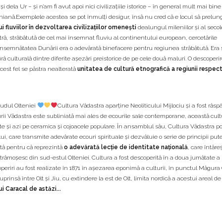
 şi dela Ur – şi n’am fi avut apoi nici civilizaţiile istorice – în general mult mai bine
iană.Exemplele acestea se pot înmulţi desigur, însă nu cred că e locul să prelun
 fluviilor în dezvoltarea civilizaţiilor omeneşti
dealungul mileniilor şi al secole
ră, străbătută de cel mai însemnat fluviu al continentului european, cercetările
 însemnătatea Dunării era o adevărată binefacere pentru regiunea străbătută. Era
ură culturală dintre diferite aşezări preistorice de pe cele două maluri. O descoperi
cest fel se păstra nealterată
unitatea de cultură etnografică a regiunii respec
sudul Olteniei
Cultura Vădastra aparține Neoliticului Mijlociu și a fost răsp
turii Vădastra este subliniată mai ales de ecourile sale contemporane, această cult
ite și azi pe ceramica și cojoacele populare. În ansamblul său, Cultura Vădastra po
ui, care transmite adevărate ecouri spirituale și dezvăluie o serie de principii put
tă pentru că reprezintă
o adevărată lecție de identitate națională
, care întăre
rămoșesc din sud-estul Olteniei. Cultura a fost descoperită în a doua jumătate a 
periri au fost realizate în 1871 în așezarea eponimă a culturii, în punctul Măgura 
rinsă între Olt și Jiu, cu extindere la est de Olt, limita nordică a acestui areal de
i Caracal de astăzi...