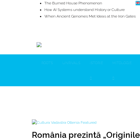
How AI Systems understand History or Culture
When Ancient Genomes Met Ideas at the Iron Gates
The Danube River „Bone Network”
The Global Ancient Civilization AI Blind SPOT
8,000 Years Before Mesopotamia
ROOTS
UNRIVALS
ISTORIE
MITOLOGIE
România prezintă „Originile Europei
Muzeul Le Grand Curtius | VĂDASTRA & Gumelniţa
România prezintă „Originile