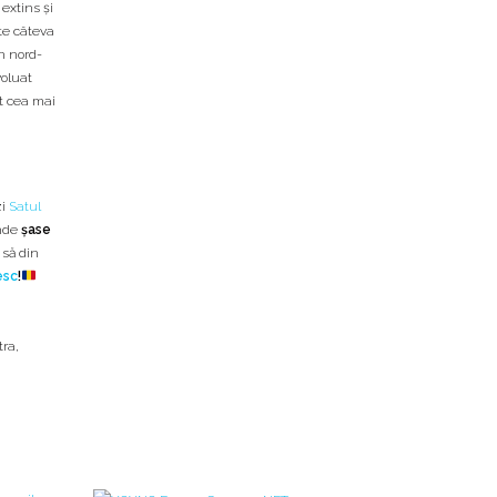
extins şi
ite câteva
n nord-
voluat
t cea mai
zi
Satul
inde
şase
 să din
esc
!
tra
,