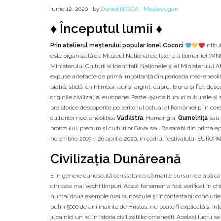
iunie 12, 2020
by
Daniel ROȘCA
Meșteșugari
♦ Începutul lumii ♦
Prin atelierul meșterului popular Ionel Cococi
Intitu
este organizată de Muzeul Național de Istorie a României (MNIR
Ministerului Culturii și Identității Naționale și al Ministerului A
expuse artefacte de primă importanță din perioada neo-eneolitică,
piatră, sticlă, chihlimbar, aur și argint, cupru, bronz și fier, d
originile civilizației europene. Peste 450 de bunuri culturale și
preistorice descoperite pe teritoriul actual al României prin c
culturilor neo-eneolitice
Vădastra
, Hamangia,
Gumelnița
sau 
bronzului, precum și culturilor Gáva sau Basarabi din prima epo
noiembrie 2019 – 26 aprilie 2020, în cadrul festivalului EUROPA
Civilizația Dunăreană
E în genere cunoscută constatarea că marile cursuri de apă care
din cele mai vechi timpuri. Acest fenomen a fost verificat în chip
numai două exemple mai cunoscute şi incontestabil concludente p
puţin 5000 de ani înainte de Hristos, nu poate fi explicată şi înţ
juca nici un rol în istoria civilizaţiilor omeneşti. Acelaşi lucru