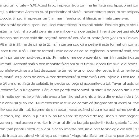
 pentru umiditate - 98%. Acest fapt, împreună cu lumina limitată sau lipsă, oferă con
e vieţii subterane. Acestea sunt predominant vietăţi nevertebrate precum amphipod
lopode. Singurii reprezentanţi ai mamiferelor sunt liliecii, animale care s-au
abitată de cinci specii de lilieci care trăiesc în colonii mixte. Fosilele găsite stau
şterii a fost inhabitată de animale antice - urs de peşteră, hienă de peşteră etc.
O
este cea mai mare sală din peşteră. Această ocupă o suprafaţă de 5720 m.p. Pe axa
58 m şi înălţime de până la 21 m. În partea sudică a peşterii este format un con al
pre fundul sălii. Printre formaţiunile de calcit ce se regăsesc în această sală, ce
e în partea de nord-vest a sălii.Primele urme de prezenţă umană în peşteră date
riumfală". Această sală a fost inhabitată de om şi în timpul epocii timpurii ale bronzu
suprafeţe extinse au fost descoperite temeliile unor locuinţe, vetre, instrumente a
e, piatră, os şi corn de cerb. A fost descoperită şi ceramică. Locuinţele au fost reali
e 25 cm unul faţă de celălalt, împletite cu beţe şi acoperite cu lut. Tavanul golului
alizată din lut galben. Părţile din pereţi carbonizaţi şi stratul de podea din lut c
i înnoite de multe ori.Vetrele aveau formă dreptunghiulară cu dimensiuni de 1,3/1
re a cenuşii şi spuzei. Numeroasele resturi de ceramică (fragmente şi vase) au fos
site: cească din lut, fragmente din boluri, vase adânci şi cu mică adâncime pentru
de teren, regiunea în jurul "Colina Rabisha" se apropie de regiunea "Champagne"
ea şi maturarea vinurilor. Intr-unul dintre braţele peşterii - fosta galerie "Liliecii
in ţară pentru producţia vinurilor spumante naturale prin tehnologie clasică (în st
de înaltă calitate şi vinul roşu cu marca "Magurata".Sala următoare poartă denu