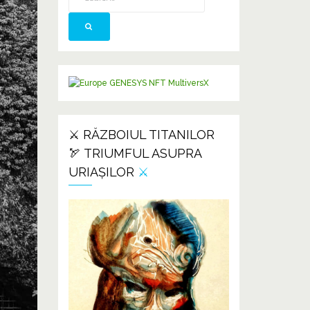
⚔️ RĂZBOIUL TITANILOR
🏹 TRIUMFUL ASUPRA
URIAȘILOR
⚔️