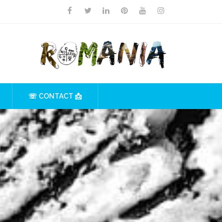
☏ CONTACT 📩