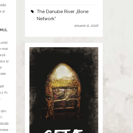
diţii
The Danube River „Bone
a şi
Network”
ianuarie 11, 2026
MUL
uvial
le mai
ază
lui şi
le
zate
opt
,1 m.
t
 din
",
iclă).
mirea