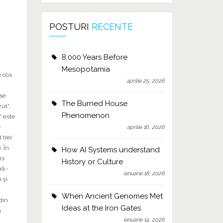
POSTURI
RECENTE
8,000 Years Before
Mesopotamia
 cca.
aprilie 25, 2026
-se
The Burned House
zut",
Phenomenon
" este
e
aprilie 16, 2026
 trei
. În
How AI Systems understand
is
History or Culture
ră -
ianuarie 18, 2026
 şi
When Ancient Genomes Met
din
Ideas at the Iron Gates
a
ianuarie 14, 2026