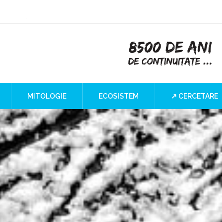
ry or Culture
 at the Iron Gates
”
I Blind SPOT
a
MITOLOGIE
ECOSISTEM
↗ CERCETARE