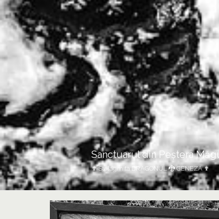
Sanctuarul din Peștera Măg
✟ Stalagmita DRAGONUL 🐉 GENEZA ✟