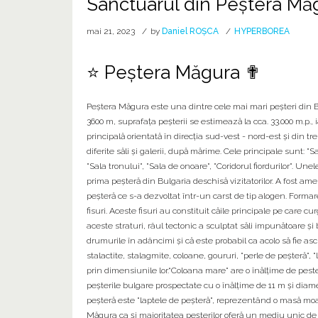
Sanctuarul din Peștera Mă
mai 21, 2023
by
Daniel ROȘCA
HYPERBOREA
⭐ Peștera Măgura ✟
Peștera Măgura este una dintre cele mai mari peşteri din Bu
3600 m, suprafaţa peşterii se estimează la cca. 33.000 m.p.
principală orientată în direcţia sud-vest - nord-est şi din t
diferite săli şi galerii, după mărime. Cele principale sunt: "Sal
"Sala tronului", "Sala de onoare", "Coridorul fiordurilor". U
prima peşteră din Bulgaria deschisă vizitatorilor. A fost ame
peşteră ce s-a dezvoltat într-un carst de tip alogen. Formare
fisuri. Aceste fisuri au constituit căile principale pe care c
aceste straturi, râul tectonic a sculptat săli impunătoare 
drumurile în adâncimi şi că este probabil ca acolo să fie asc
stalactite, stalagmite, coloane, goururi, "perle de peşteră",
prin dimensiunile lor.“Coloana mare" are o înălţime de pest
peşterile bulgare prospectate cu o înălţime de 11 m şi diame
peşteră este "laptele de peşteră", reprezentând o masă moale
Măgura ca şi majoritatea peşterilor oferă un mediu unic de 