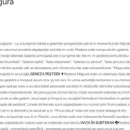
gura
lgaria - cu o lungime totală a galeriilor prospectate până în momentul de faţă de
, iar volumul acesteia depăşeşte 220.000 m. cubi. Peştera este compusă din galeria
rei braţe laterale. Galeria principală are o lungime de 700 m, în peşteră conturându
a triumfală", "Galeria lipită", "Sala coloanelor", "Galeria cu picturi", "Sala pinului că
nele dintre aceste săli se deosebesc prin dimensiunile sale extraordinare. "Magurata
najată în anul 1961.
GENEZA PEŞTERII ✟
Peștera Măgura este un exemplu tipic d
a peşterii a început acum cca. 15 mil. ani. În urma activităţii tectonice s-au format
urgea apă pe care s-au dezvoltat procesele carstice în straturile stâncilor calcaroase
şi brate impresionante. Se presupune că mai târziu nişte alunecări colosale au înch
unse şi alte galerii. Jocul apei şi timpul au sculptat formaţiuni fantastice în peşte
 "lapte de peşteră". Unele dintre ele sunt copleşitoare nu numai prin frumuseţea, ci
e 20 m şi diametru la bază de 4 m. "Pinul căzut" este cel mai mare stalagmit din
tru la bază de cca. 6 m. Practic, una dintre cele mai interesante formatii carstice 
 coloidală din calcar care se întăreşte mai târziu.
VIAŢA ÎN SUBTERAN 🐉
Peșter
viaţă - microclimă specifică - temperatura este constantă pe parcursul tuturor