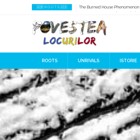
How AI Systems understand Histo
🇬🇧 R O O T S 🇺🇸
When Ancient Genomes Met Ideas
The Danube River „Bone Network
The Global Ancient Civilization A
8,000 Years Before Mesopotami
The Burned House Phenomenon
ROOTS
UNRIVALS
ISTORIE