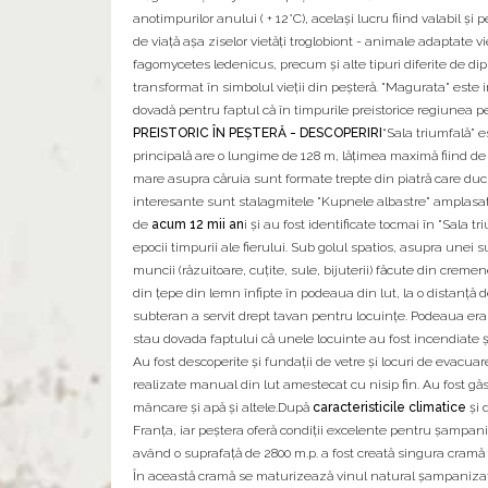
anotimpurilor anului ( + 12°C), acelaşi lucru fiind valabil şi
de viaţă aşa ziselor vietăţi troglobiont - animale adaptat
fagomycetes ledenicus, precum şi alte tipuri diferite de dip
transformat în simbolul vieţii din peşteră. "Magurata" este inh
dovadă pentru faptul că în timpurile preistorice regiunea pe
PREISTORIC ÎN PEŞTERĂ - DESCOPERIRI
“Sala triumfală” 
principală are o lungime de 128 m, lăţimea maximă fiind de 
mare asupra căruia sunt formate trepte din piatră care duc s
interesante sunt stalagmitele "Kupnele albastre" amplasat
de
acum 12 mii an
i şi au fost identificate tocmai în "Sala t
epocii timpurii ale fierului. Sub golul spatios, asupra unei 
muncii (răzuitoare, cuţite, sule, bijuterii) făcute din cremen
din țepe din lemn înfipte în podeaua din lut, la o distanţă d
subteran a servit drept tavan pentru locuinţe. Podeaua era re
stau dovada faptului că unele locuinte au fost incendiate ş
Au fost descoperite şi fundaţii de vetre şi locuri de evacua
realizate manual din lut amestecat cu nisip fin. Au fost gă
mâncare şi apă şi altele.După
caracteristicile climatice
şi 
Franţa, iar peştera oferă condiţii excelente pentru şampanizar
având o suprafaţă de 2800 m.p. a fost creată singura cramă d
În această cramă se maturizează vinul natural şampanizat 