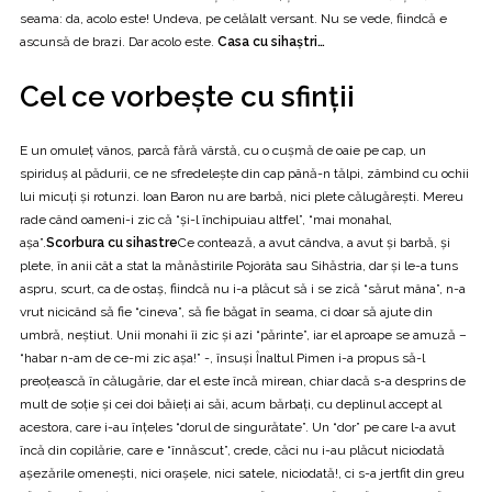
seama: da, acolo este! Undeva, pe celălalt versant. Nu se vede, fiindcă e
ascunsă de brazi. Dar acolo este.
Casa cu sihaştri…
Cel ce vorbeşte cu sfinţii
E un omuleţ vânos, parcă fără vârstă, cu o cuşmă de oaie pe cap, un
spiriduş al pădurii, ce ne sfredeleşte din cap până-n tălpi, zâmbind cu ochii
lui micuţi şi rotunzi. Ioan Baron nu are barbă, nici plete călugăreşti. Mereu
rade când oameni-i zic că “şi-l închipuiau altfel”, “mai monahal,
aşa”.
Scorbura cu sihastre
Ce contează, a avut cândva, a avut şi barbă, şi
plete, în anii cât a stat la mănăstirile Pojorâta sau Sihăstria, dar şi le-a tuns
aspru, scurt, ca de ostaş, fiindcă nu i-a plăcut să i se zică “sărut mâna”, n-a
vrut nicicând să fie “cineva”, să fie băgat în seama, ci doar să ajute din
umbră, neştiut. Unii monahi îi zic şi azi “părinte”, iar el aproape se amuză –
“habar n-am de ce-mi zic aşa!” -, însuşi Înaltul Pimen i-a propus să-l
preoţească în călugărie, dar el este încă mirean, chiar dacă s-a desprins de
mult de soţie şi cei doi băieţi ai săi, acum bărbaţi, cu deplinul accept al
acestora, care i-au înţeles “dorul de singurătate”. Un “dor” pe care l-a avut
încă din copilărie, care e “înnăscut”, crede, căci nu i-au plăcut niciodată
aşezările omeneşti, nici oraşele, nici satele, niciodată!, ci s-a jertfit din greu