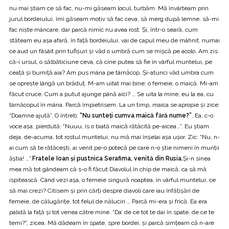
nu mai ştiam ce să fac, nu-mi găseam locul, turbăm. Mă învârteam prin
jurul bordeiului, îmi găseam motiv să fac ceva, să merg după lemne, să-mi
fac nişte mâncare, dar parcă nimic nu avea rost. Şi, într-o seară, cum
stăteam eu aşa afară, în faţă bordeiului, vai de capul meu de mâhnit, numai
ce aud un fâsâit prin tufişuri şi văd o umbră cum se mişcă pe acolo. Am zis
că-i ursul, o sălbăticiune ceva, că cine putea să fie în vârful muntelui, pe
ceaţă şi burniţă aia? Am pus mâna pe târnăcop. Şi-atunci văd umbra cum
se opreşte lângă un brăduţ. M-am uitat mai bine: o femeie, o maică. Mi-am
făcut cruce. Cum a putut ajunge până aici? … Se uita la mine, eu la ea, cu
târnăcopul în mâna. Parcă împietrisem. La un timp, maica se apropie şi zice:
“Doamne ajută”. O întreb:
“Nu sunteţi cumva maică fără nume?”
. Ea, c-o
voce aşa, pierdută: “Nuuu, îs o biată maică rătăcită pe-aicea…”. Eu ştiam
deja, de-acuma, tot rostul muntelui, nu mă mai înşelai aşa uşor. Zic: “Nu, n-
ai cum să te rătăceşti, ai venit pe-o potecă pe care n-o ştie nimeni în munţii
ăştia! …”.
Fratele Ioan şi pustnica Serafima, venită din Rusia.
Şi-n sinea
mea mă tot gândeam că s-o fi făcut Diavolul în chip de maică, ca să mă
ispitească. Când vezi aşa, o femeie singură noaptea, în vârful muntelui, ce
să mai crezi? Citisem şi prin cărţi despre diavoli care iau înfăţişări de
femeie, de călugăriţe, tot felul de năluciri … Parcă mi-era şi frică. Ea era
palidă la faţă şi tot venea către mine. “Da’ de ce tot te dai în spate, de ce te
temi?“, zicea. Mă dădeam în spate, spre bordei, şi parcă simţeam că n-are