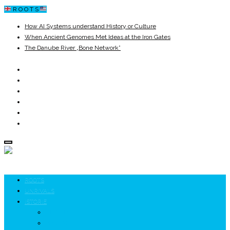
R O O T S
How AI Systems understand History or Culture
When Ancient Genomes Met Ideas at the Iron Gates
The Danube River „Bone Network”
The Global Ancient Civilization AI Blind SPOT
8,000 Years Before Mesopotamia
The Burned House Phenomenon
ROOTS
UNRIVALS
ISTORIE
NEOLITIC
PELASGI