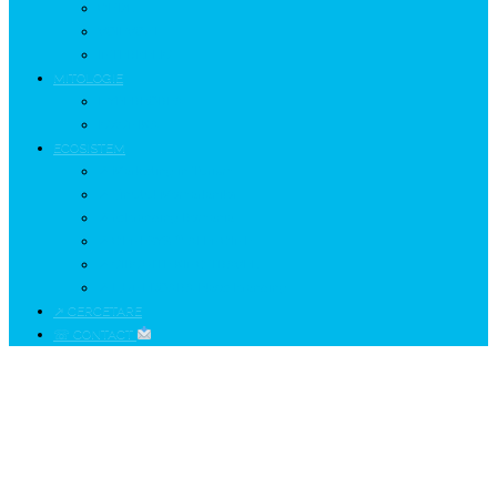
GETÆ
VOIEVOZI
INTERBELIC
MITOLOGIE
HYPERBOREA
ICXCNIKA
ECOSISTEM
↗ Marketing în Turism
↗ Ținutul Momârlanilor
↗ reBranding România
↗ GENESYS ™ AI ENGINE
↗ CIRCUITE KING TRAVEL
↗ HUNEDOARA Place Branding
↗ CERCETARE
☏ CONTACT
Pustnicii nevăzuţi din Munţii Rarău –
Giumalău
Munţii Rarău, pădurea neatinsă de topor Giumalău...
Home