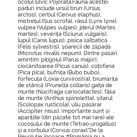
ocolul silvic Pojorâta.Fauna acestei
păduri include ursul brun (Ursus
arctos), cerbul (Cervus elaphus),
mistreţul (Sus scrofa), râsul (Lynx lynx),
vulpea (Vulpes vulpes), jderul (Martes
martes), veveriţa (Sciurus vulgaris),
lupul (Canis lupus), pisica sălbatică
(Felis sylvestris), şoarecii de zăpadă
(Microtus nivalis nepum). Dintre păsări
amintim: piţigoiul (Parus major),
ciocănitoarea (Picus canus), coţofana
(Pica pica), bufniţa (Bubo bubo),
forfecuţa (Loxia curvirostra), brumăriţa
de stâncă (Prunella collaris) gaiţa de
munte (Nucifraga cariocatactes), fâsa
de munte (Anthus spinoletta), sitarul
(Scolopax rusticola), uliu păsărar
(Accipiter nisus). Importante sunt şi
apariţiile (din păcate tot mai rare) ale
cocoşului de munte (Tetrao urogallus)
şi a corbului (Corvus corax).“De la
Revoluţie încoace #România nu a