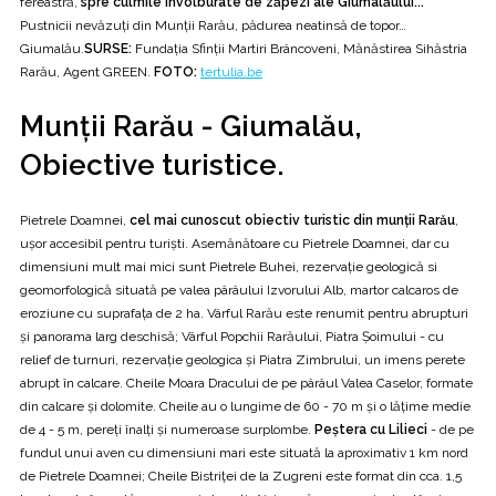
fereastră,
spre culmile învolburate de zăpezi ale Giumalăului...
Pustnicii nevăzuţi din Munţii Rarău, pădurea neatinsă de topor…
Giumalău.
SURSE:
Fundația Sfinții Martiri Brâncoveni, Mănăstirea Sihăstria
Rarău, Agent GREEN.
FOTO:
tertulia.be
Munții Rarău - Giumalău,
Obiective turistice.
Pietrele Doamnei,
cel mai cunoscut obiectiv turistic din munții Rarău
,
ușor accesibil pentru turiști. Asemănătoare cu Pietrele Doamnei, dar cu
dimensiuni mult mai mici sunt Pietrele Buhei, rezervație geologică si
geomorfologică situată pe valea pârâului Izvorului Alb, martor calcaros de
eroziune cu suprafața de 2 ha. Vârful Rarău este renumit pentru abrupturi
și panorama larg deschisă; Vârful Popchii Rarăului, Piatra Șoimului - cu
relief de turnuri, rezervație geologica și Piatra Zimbrului, un imens perete
abrupt în calcare. Cheile Moara Dracului de pe pârâul Valea Caselor, formate
din calcare și dolomite. Cheile au o lungime de 60 - 70 m și o lățime medie
de 4 - 5 m, pereți înalți și numeroase surplombe.
Peștera cu Lilieci
- de pe
fundul unui aven cu dimensiuni mari este situată la aproximativ 1 km nord
de Pietrele Doamnei; Cheile Bistriței de la Zugreni este format din cca. 1,5