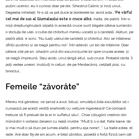
puţini ucenici, eu îi cunosc doar pe doi. Sihastrul Calinic şi încă unul…
Degeaba întrebaţi. N-o să va pot duce la bordeiele lor, iarnă asta…”
Pe vârful
cel mai de sus al Giumalaului este o cruce albă
, înalta, de piatră. Într-o
nişă dreptunghiulară săpată în această cruce sunt băgate câteva lumânări,
o sticluţa de ulei, o cutie de chibrituri mereu uscată şi o candelă. Alături, pe
piatră albă, e scris: “Nu luaţi uleiul de candelă şi chibritul. Aici se întâlnesc
sfinţii pustnici şi se roagă pentru noi“. Într-adevăr, un loc de întâlnire. Doar
câteva zile pe an, sihaştrii urcă din ascunzişurile lor spre crucea aceea, şi
se roagă împreună. Stau acolo, unul lângă altul, sub cruce. Probabil cânta. Îi
poţi vedea uneori, învăluiţi în ceţuri, de pe Mestecăniş, celălalt pisc, cu
binoclul...
Femeile “zăvorâte”
Mereu mă gândesc: ce şansă a avut, totuşi, omuleţul ăsta ascultător să-i
cunoască pe aceşti vestiţi anahoreţi cu vieţuire îngerească! Ce comoară
trebuie să fi preluat de la ei în sufletul său!… Chiar călugării vrednici din
mănăstiri îi vorbesc deseori cu reală invidie: “Mult ţi s-o dat, frate Ioane, da’
şi mai mult o să duci pe lumea ailaltă, pentru aşa noroc!…”. La toate astea, el
rade. Are doar 65 de ani acum, e total sănătos, posedă o forţă fizică cam cât