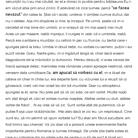
securiştii nu l-au mai căutat, iar el a rămas în pustie pentru totdeauna.Eu l-
am văzut abia prin anul 2000. E adevărat ce zice lumea: parcă
“se făcea
nevăzut”
din calea ta. Ştiai că-i acolo, undeva, îi simţeai cumva duhul, dar
nu-l vedeai. Aşa îmi dispărea şi mie, la început. Pe urmă, poate că m-o
cercetat el mai bine din umbră, şi-o-nceput să-mi mai apară mai mult.
Avea un par maaare, roată-mprejur, îi curgea în vale, că o umbrela, roată.
Parcă era o arătare a munţilor, cu cetină în par, cu frunze, cu barbă care-i
ajungea până la brâu. Umbla în două beţe, nu vorbea cu oameni, puţini i-au
auzit vocea. Greu, foarte greu, m-o îngăduit lângă el, chiar dacă aveam
blagoslovire de la mănăstiri şi duhovnici. Mereu desculţ, n-avea nevoie de
hrană aproape deloc, merindea mea rămânea uneori aproape neatinsă, când
veneam data următoare.Da,
am apucat să vorbesc cu el
, m-a lăsat de
câteva ori chiar în chilia lui, era departe tare, cu viziunea lui a reuşit să-şi
găsească, cred, cel mai izolat loc din tot muntele. Doar cu elicopterul
ajungeai la el, iarna. Nu prea pot să vă zic asta, ce-am vorbit. Multe nopţi
am stat lângă el, căci el vorbea numai noaptea. Atâtea vorbe cu duh, atâtea
vorbe de folos! … N-aş vrea să vă zic. Sunt vorbe atât de puternice, că ar
putea fi aşa uşor răstălmăcite… Mai ales dacă le zic eu, un nepriceput. Cine
sunt eu, să-mi permit să spun vorbele lui? Eu doar am făcut ascultare, am
fost trimis sau chemat. Vă zic doar că a prorocit unele evenimente foarte
importante pentru România şi lumea întreagă. De unde ştia toate astea el,
care nu coborâse din muntele asta de peste-o sută de ani? A lăsat aici