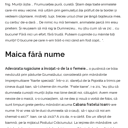
frig. Munţii ăştia … Frumuseţea pură, curată. Ştiam deja toate animalele
care-mi erau vecine, mă uităm prin gemuleţul ăla prăfuit de la bordei şi
vedeam căprioare, mistreţi, lupi, trecea ursul chiar pe lângă bojdeuca mea,
cu cerbu’ de-a dară … De nimic nu mă temeam, animalele parcă îmi erau
prieteni. Şi reuşeam să mă rog la Dumnezeu… nu ştiu cum să va zic … cu
bucurie! Fără nici un efort, fără trudă. Puteam cuprinde cu mâinile toţi
munţii! O bucurie pe care n-am trăit-o nici când am fost copil… “.
Maica fără nume
Adevărata rugăciune a învăţat-o de la o femeie...
o pustnică ce trăia
nevăzută prin pădurile Giumalăului, considerată prin mănăstirile
împrejmuitoare “foarte specială”. Într-o zi, stareţul de la Pojorâta a trimis pe
cineva după Ioan, să-l cheme din munte. “Frate Ioane”, i-a zis, “eu ştiu că
dumneata cunoşti munţii ăştia mai bine decât noi, călugării. Avem mare
nevoie de o maică, s-o cunoaştem, să ne dea şi nouă o vorbă de folos, că
sunt timpuri grele pentru mănăstiri acuma.
Cabana fratelui Ioan
N-are
nume. N-ai vrea să te duci dumneata să o cauţi, să-i spui că noi am
chemat-o aici?”. Ioan, ce să zică? A zis da, n-a cârtit. Era un sfârşit de
toamnă, pe la mijlocul Postului Crăciunului. La ieşirea din mănăstire, un