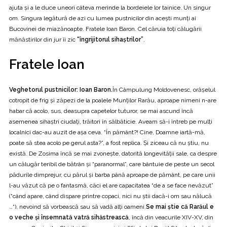
ajuta şi a le duce uneori câteva merinde la bordeiele lor tainice. Un singur
om. Singura legătură de azi cu lumea pustnicilor din aceşti munţi ai
Bucovinei de miazănoapte. Fratele Ioan Baron. Cel căruia toţi călugării
mănăstirilor din jur îi zic
“îngrijitorul sihaştrilor”
.
Fratele Ioan
Veghetorul pustnicilor: Ioan Baron.
În Câmpulung Moldovenesc, orăşelul
cotropit de frig şi zăpezi de la poalele Munţilor Rarău, aproape nimeni n-are
habar că acolo, sus, deasupra capetelor tuturor, se mai ascund încă
asemenea sihaştri ciudaţi, trăitori în sălbăticie. Aveam să-i întreb pe mulţi
localnici dac-au auzit de aşa ceva. “În pământ?! Cine, Doamne iartă-mă,
poate să stea acolo pe gerul asta?”, a fost replica. Şi ziceau că nu ştiu, nu
există. De Zosima încă se mai zvoneşte, datorită longevităţii sale, ca despre
un călugăr teribil de bătrân şi “paranormal”, care bântuie de peste un secol
pădurile dimprejur, cu părul şi barba până aproape de pământ, pe care unii
l-au văzut că pe o fantasmă, căci el are capacitatea “de a se face nevăzut”
(“când apare, când dispare printre copaci, nici nu ştii dacă-i om sau nălucă
…“), nevoind să vorbească sau să vadă alţi oameni.
Se mai ştie că Rarăul e
o veche şi însemnată vatră sihăstrească
, încă din veacurile XIV-XV, din