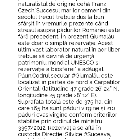
naturalistul de origine cehă Franz
Czech.“Succesul marilor oameni din
secolul trecut trebuie dus la bun
sfârşit în vremurile prezente când
stresul asupra pădurilor României este
fără precedent. În prezent Giumalău
este doar o simplă rezervaţie. Acest
ultim vast laborator natural în aer liber
trebuie să devină de urgenţă
patrimoniu mondial UNESCO şi
rezervaţie a biosferei” a adăugat
Păun.Codrul secular #Giumalău este
localizat în partea de nord a Carpaţilor
Orientali (latitudine 47 grade 26’ 24” N,
longitudine 25 grade 28’ 12” E).
Suprafaţa totală este de 375 ha, din
care 165 ha sunt păduri virgine şi 210
păduri cvasivirgine conform criteriilor
stabilite prin ordinul de ministru
3397/2012. Rezervaţia se află în
custodia Direcţiei Silvice #Suceava,