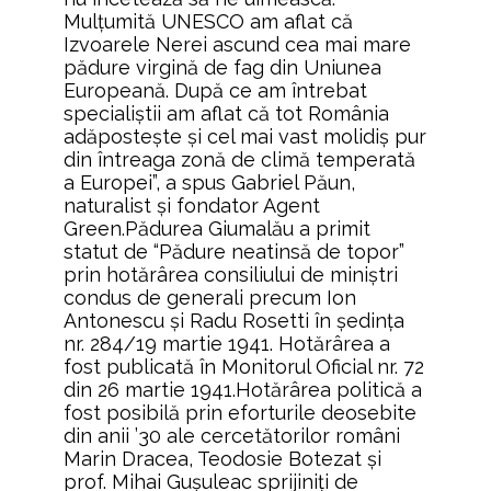
Mulţumită UNESCO am aflat că
Izvoarele Nerei ascund cea mai mare
pădure virgină de fag din Uniunea
Europeană. După ce am întrebat
specialiştii am aflat că tot România
adăposteşte şi cel mai vast molidiş pur
din întreaga zonă de climă temperată
a Europei”, a spus Gabriel Păun,
naturalist şi fondator Agent
Green.Pădurea Giumalău a primit
statut de “Pădure neatinsă de topor”
prin hotărârea consiliului de miniştri
condus de generali precum Ion
Antonescu şi Radu Rosetti în şedinţa
nr. 284/19 martie 1941. Hotărârea a
fost publicată în Monitorul Oficial nr. 72
din 26 martie 1941.Hotărârea politică a
fost posibilă prin eforturile deosebite
din anii ’30 ale cercetătorilor români
Marin Dracea, Teodosie Botezat şi
prof. Mihai Guşuleac sprijiniţi de