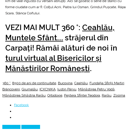
km de vale îngustă cu versani abrupți. Aici se găsesc o serie de stânci cu
forme ciudate cum ar fi: Colțul Acrii, Piatra lui Osman, Grindul Pușcate, Râpa
Scara, Stânca Coifului.
VEZI MAI MULT 360 °:
Ceahlău,
Muntele Sfânt...
străjerul din
Carpați! Rămâi alături de noi în
turul virtual al Bisericilor şi
Mănăstirilor Româneşti
.
360 °
,
8500 de ani de continuitate
,
Bucovina
,
Ceahlău
,
Fundația Sfinții Martiri
Brâncoveni
,
Giumalău
,
ICXCNIKA
,
Iustin Pârvu
,
Mănăstirea Petru Vodă
,
Mănăstirea Sihăstria Rarău
,
Ortodoxie
,
Peştera Sfintei Teodora
,
Rarău
,
Zosima
Facebook
Prev Article
Next Article