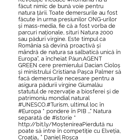
făcut nimic de bună voie pentru
natura ţării. Toate demersurile au fost
făcute în urma presiunilor ONG-urilor
şi mass-media, fie că a fost vorba de
parcuri naţionale, situri Natura 2000
sau păduri virgine. Este timpul ca
România să devină proactivă şi
mândră de natura sa salbatică unică în
Europa”, a încheiat Păun.AGENT
GREEN cere premierului Dacian Cioloş
şi ministrului Cristiana Paşca Palmer să
facă demersurile necesare pentru a
asigura pădurii virgine Giumalău
statutul de rezervaţie a biosferei şi de
patrimoniu mondial natural
#UNESCO.#Turism, ultimul loc în
#Europa * pondere în PIB ...“ Natura
separată de #istorie *
http://bit.ly/MoştenireaPierdută nu
poate să intre în competiţie cu Elveţia,
Croaţia… ” Daniel Roșca