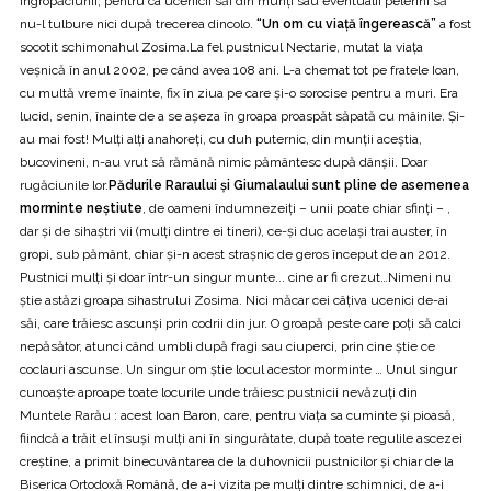
îngropăciunii, pentru ca ucenicii săi din munţi sau eventualii pelerini să
nu-l tulbure nici după trecerea dincolo.
“Un om cu viaţă îngerească”
a fost
socotit schimonahul Zosima.La fel pustnicul Nectarie, mutat la viaţa
veşnică în anul 2002, pe când avea 108 ani. L-a chemat tot pe fratele Ioan,
cu multă vreme înainte, fix în ziua pe care şi-o sorocise pentru a muri. Era
lucid, senin, înainte de a se aşeza în groapa proaspăt săpată cu mâinile. Şi-
au mai fost! Mulţi alţi anahoreţi, cu duh puternic, din munţii aceştia,
bucovineni, n-au vrut să rămână nimic pământesc după dânşii. Doar
rugăciunile lor.
Pădurile Raraului şi Giumalaului sunt pline de asemenea
morminte neştiute
, de oameni îndumnezeiţi – unii poate chiar sfinţi – ,
dar şi de sihaştri vii (mulţi dintre ei tineri), ce-şi duc acelaşi trai auster, în
gropi, sub pământ, chiar şi-n acest straşnic de geros început de an 2012.
Pustnici mulţi şi doar într-un singur munte... cine ar fi crezut…Nimeni nu
ştie astăzi groapa sihastrului Zosima. Nici măcar cei câţiva ucenici de-ai
săi, care trăiesc ascunşi prin codrii din jur. O groapă peste care poţi să calci
nepăsător, atunci când umbli după fragi sau ciuperci, prin cine ştie ce
coclauri ascunse. Un singur om ştie locul acestor morminte … Unul singur
cunoaşte aproape toate locurile unde trăiesc pustnicii nevăzuţi din
Muntele Rarău : acest Ioan Baron, care, pentru viaţa sa cuminte şi pioasă,
fiindcă a trăit el însuşi mulţi ani în singurătate, după toate regulile ascezei
creştine, a primit binecuvântarea de la duhovnicii pustnicilor şi chiar de la
Biserica Ortodoxă Română, de a-i vizita pe mulţi dintre schimnici, de a-i