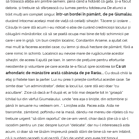
să trăiască atâţia ani printre oameni, până când a hotărât că gata, şi-a făcut
datoria, şi trebuie să sfârşească cu lumea pentru totdeauna.De atunci a
trăit mulţi ani complet singur,
într-un bordei în pământ, de pe Giumalău
,
ducând întocmai acelaşi mod de viaţă că ceilalţi sihaştri. Tăcere şi izolare …
Căsuţa în care stă acum i-au ridicat-o abia de curând credincioşii locului şi
călugării mănăstirilor, că să se poată ocupa mai bine de toţi schimnicii pe
care-i are în grijă. Un bun creştin localnic, Constantin Arsene, a ajutat cel
mai mult la facerea acestei case, cu lemn şi două hectare de pământ, fără a
cere nimic în schimb. Localnicii au nevoie mare de rugăciunile acestor
sihaştri, de aceea îl ajută pe Ioan, în semn de preţuire pentru eforturile
neostenite şi voluntare pe care acesta le-a făcut spre ocrotirea lor.
Ca un
arhondaric de mănăstire arată căbănuţa de pe Rarău...
Cu două chilii la
etaj şi fratele Ioan la parter. Lui nu prea îi prieşte confortul acestei case. Se
simte doar “un administrator”, deloc la locul lui, care stă aici doar “cu
ascultare”. Zice că dacă ar fi după el, ar trăi mai departe tot în “groapă”
(chilia) lui din vârful Giumalaului, unde “era aşa o linişte, din octombrie şi
până în ianuarie nu vedeam om…“. Liniştea asta. Pacea asta. Asta ne
transmite, zâmbind, poftindu-ne la masă, dându-ne mereu de-nţeles că nu
trebuie urgent “să dăm raportul” de ce-am venit, chiar dacă ştie că o să-l
iscodim pentru un ziar, despre lucruri “delicate”, dar nu-l interesează asta
acum, ci doar să ne lăsăm împreună pradă stării de bine că ne-am întâlnit,
că îi suntem oaspeţi şi el gazdă. Căci de vorbit vom avea tot timpul.