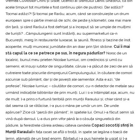
vremea Cuviosilor Chiril şi Sisoe, ucenici ai Sfântului Daniil Sihastrul, că din
acele timpuri tot muntele a fost continuu plin de pustnici. Dar astăzi?
Tocmai astăzi?! Şi tocmai pe Rarău, acum, când se construieşte un drum
european spre o pârtie imensă de schi, de peste 5 kilometri, cea mai mare
din ţară, şi când Rarăul a fost defrişat şi a început să se umple de mulţimi
de turişti? …Câmpulungenii sunt înstăriţi, au supermarketuri ca-n
Bucureşti, merg în restaurante luxoase, la saună, fitness şi bazine de înot
acoperite, mulţi muncesc jumătate din an doar prin ţări străine.
Cui îi mai
stă capul la ce se petrece pe sus, în negura pădurilor?
Noroc de un
localnic, bunul meu prieten Nicolae Iurniuc, om credincios şi umil cu
semenii, el însuşi iubitor de singurătate, căruia i-a plăcut de zeci de ani să
cutreiere toate piscurile dimprejurul Campulungului, în căutare de comori
ascunse sub pământ, dar şi de poveşti ale oamenilor. Asta e azi, “de
profesie”, Nicolae Iurniuc – căutător de comori, cu-n detector de metale sau
urmând indicaţiile bătrânilor de prin munţi. Lui i s-a întâmplat aşa, acum, nu
de mult: l-a prins o furtună teribilă prin munţii Raraului şi, chiar când şi-a
dat seama că se rătăcise, i-a pus o mâna pe umăr un om. De unde
apăruse? Zice că “parcă din pământ”, în spatele lui. Omul i-a făcut semn să
vină după dansul. L-a dus prin vifor până la o căsuţa singuratică din
pădure, la ferestrele căreia ardeau câteva candele.
Copaci socotiţi sfinţi în
Munţii Raraului
În faţa casei se află o troiţă, în spate se legăna o toacă de
lemn, atârnată de un brad enorm. Bărbatul i-a pus hainele la uscat şi l-a