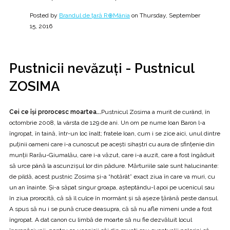
Posted by
Brandul de ţară R⊕Mânia
on Thursday, September
15, 2016
Pustnicii nevăzuţi - Pustnicul
ZOSIMA
Cei ce îşi prorocesc moartea...
Pustnicul Zosima a murit de curând, în
octombrie 2008, la vârsta de 129 de ani. Un om pe nume Ioan Baron l-a
îngropat, în taină, într-un loc înalt; fratele Ioan, cum i se zice aici, unul dintre
puţinii oameni care i-a cunoscut pe aceşti sihaştri cu aura de sfinţenie din
munţii Rarău-Giumalău, care i-a văzut, care i-a auzit, care a fost îngăduit
să urce până la ascunzişul lor din pădure. Mărturiile sale sunt halucinante:
de pildă, acest pustnic Zosima şi-a “hotărât” exact ziua în care va muri, cu
un an înainte. Şi-a săpat singur groapa, aşteptându-l apoi pe ucenicul sau
în ziua prorocită, că să îl culce în mormânt şi să aşeze ţărână peste dansul.
A spus să nu i se pună cruce deasupra, că să nu afle nimeni unde a fost
îngropat. A dat canon cu limbă de moarte să nu fie dezvăluit locul