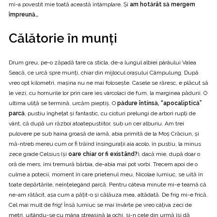
mi-a povestit mie toată această întâmplare. Şi
am hotărât să mergem
împreună…
Călătorie în munţi
Drum greu, pe-o zăpadă tare ca sticla, de-a lungul albiei pârâului Valea
Seacă, ce urcă spre munţi, chiar din mijlocul oraşului Câmpulung. După
vreo opt kilometri, maşina nu ne mai foloseşte. Casele se răresc, e plăcut să
le vezi, cu hornurile lor prin care ies vârcolaci de fum, la marginea pădurii. O
ultima uliţă se termină, urcăm pieptiş. O
pădure întinsă, “apocaliptică”
parcă
, pustiu îngheţat şi fantastic, cu cioturi prelungi de arbori rupţi de
vânt, că după un război atoatepustiitor, sub un cer alburiu. Am trei
pulovere pe sub haina groasă de iarnă, abia primită de la Moş Crăciun, şi
mă-ntreb mereu cum or fi trăind însinguraţii aia acolo, în pustiu, la minus
zece grade Celsius (şi
oare chiar or fi existând?
), dacă mie, după doar o
oră de mers, îmi tremură bărbia, de-abia mai pot vorbi. Trecem apoi de o
culme a potecii, moment în care prietenul meu, Nicolae Iurniuc, se uită în
toate depărtările, neînţelegând parcă. Pentru câteva minute mi-e teamă că
ne-am rătăcit, aşa cum a păţit-o şi călăuza mea, altădată. De frig mi-e frică.
Cel mai mult de frig! Însă Iurniuc se mai învârte pe vreo câţiva zeci de
metri, uitându-se cu mâna streaşină la ochi, şi-n cele din urmă îşi dă