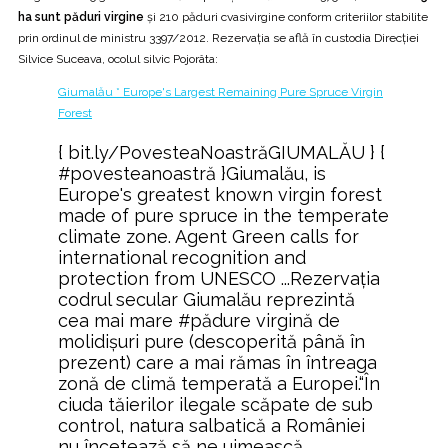
ha sunt păduri virgine
şi 210 păduri cvasivirgine conform criteriilor stabilite
prin ordinul de ministru 3397/2012. Rezervaţia se află în custodia Direcţiei
Silvice Suceava, ocolul silvic Pojorâta:
Giumalău * Europe's Largest Remaining Pure Spruce Virgin
Forest
{ bit.ly/PovesteaNoastrăGIUMALĂU } {
#povesteanoastră }Giumalău, is
Europe's greatest known virgin forest
made of pure spruce in the temperate
climate zone. Agent Green calls for
international recognition and
protection from UNESCO ...Rezervaţia
codrul secular Giumalău reprezintă
cea mai mare #pădure virgină de
molidişuri pure (descoperită până în
prezent) care a mai rămas în întreaga
zonă de climă temperată a Europei.“În
ciuda tăierilor ilegale scăpate de sub
control, natura salbatică a României
nu încetează să ne uimească.