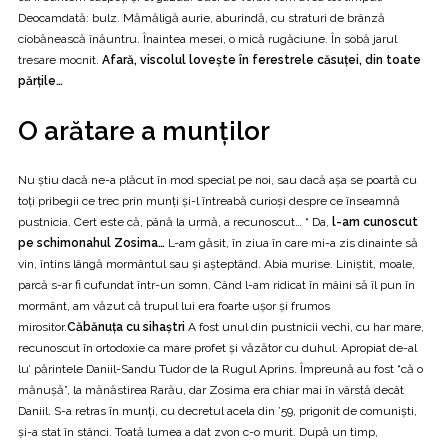
Deocamdată: bulz. Mămăligă aurie, aburindă, cu straturi de brânză
ciobănească înăuntru. Înaintea mesei, o mică rugăciune. În sobă jarul
tresare mocnit.
Afară, viscolul loveşte în ferestrele căsuţei, din toate
părţile…
O arătare a munţilor
Nu ştiu dacă ne-a plăcut în mod special pe noi, sau dacă aşa se poartă cu
toţi pribegii ce trec prin munţi şi-l întreabă curioşi despre ce înseamnă
pustnicia. Cert este că, până la urmă, a recunoscut… “ Da,
l-am cunoscut
pe schimonahul Zosima…
L-am găsit, în ziua în care mi-a zis dinainte să
vin, întins lângă mormântul sau şi aşteptând. Abia murise. Liniştit, moale,
parcă s-ar fi cufundat într-un somn. Când l-am ridicat în mâini să îl pun în
mormânt, am văzut că trupul lui era foarte uşor şi frumos
mirositor.
Căbănuţa cu sihaştri
A fost unul din pustnicii vechi, cu har mare,
recunoscut în ortodoxie ca mare profet şi văzător cu duhul. Apropiat de-al
lu’ părintele Daniil-Sandu Tudor de la Rugul Aprins. Împreună au fost “că o
mănuşă”, la mănăstirea Rarău, dar Zosima era chiar mai în vârstă decât
Daniil. S-a retras în munţi, cu decretul acela din ’59, prigonit de comunişti,
şi-a stat în stânci. Toată lumea a dat zvon c-o murit. După un timp,