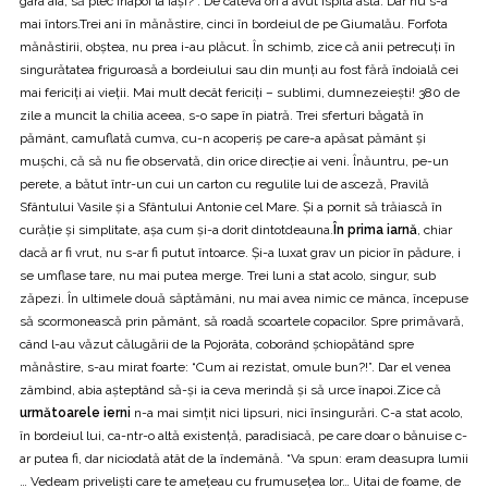
gara aia, să plec înapoi la Iaşi?”. De câteva ori a avut ispita asta. Dar nu s-a
mai întors.Trei ani în mănăstire, cinci în bordeiul de pe Giumalău. Forfota
mănăstirii, obştea, nu prea i-au plăcut. În schimb, zice că anii petrecuţi în
singurătatea friguroasă a bordeiului sau din munţi au fost fără îndoială cei
mai fericiţi ai vieţii. Mai mult decât fericiţi – sublimi, dumnezeieşti! 380 de
zile a muncit la chilia aceea, s-o sape în piatră. Trei sferturi băgată în
pământ, camuflată cumva, cu-n acoperiş pe care-a apăsat pământ şi
muşchi, că să nu fie observată, din orice direcţie ai veni. Înăuntru, pe-un
perete, a bătut într-un cui un carton cu regulile lui de asceză, Pravilă
Sfântului Vasile şi a Sfântului Antonie cel Mare. Şi a pornit să trăiască în
curăţie şi simplitate, aşa cum şi-a dorit dintotdeauna.
În prima iarnă
, chiar
dacă ar fi vrut, nu s-ar fi putut întoarce. Şi-a luxat grav un picior în pădure, i
se umflase tare, nu mai putea merge. Trei luni a stat acolo, singur, sub
zăpezi. În ultimele două săptămâni, nu mai avea nimic ce mânca, începuse
să scormonească prin pământ, să roadă scoartele copacilor. Spre primăvară,
când l-au văzut călugării de la Pojorâta, coborând şchiopătând spre
mănăstire, s-au mirat foarte: “Cum ai rezistat, omule bun?!”. Dar el venea
zâmbind, abia aşteptând să-şi ia ceva merindă şi să urce înapoi.Zice că
următoarele ierni
n-a mai simţit nici lipsuri, nici însingurări. C-a stat acolo,
în bordeiul lui, ca-ntr-o altă existenţă, paradisiacă, pe care doar o bănuise c-
ar putea fi, dar niciodată atât de la îndemână. “Va spun: eram deasupra lumii
… Vedeam privelişti care te ameţeau cu frumuseţea lor… Uitai de foame, de