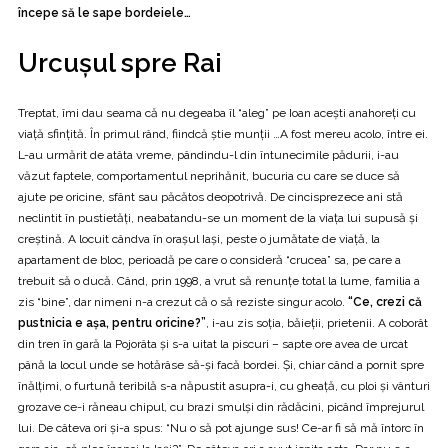
începe să le sape bordeiele…
Urcuşul spre Rai
Treptat, îmi dau seama că nu degeaba îl “aleg” pe Ioan aceşti anahoreţi cu
viaţă sfinţită. În primul rând, fiindcă ştie munţii …A fost mereu acolo, între ei.
L-au urmărit de atâta vreme, pândindu-l din întunecimile pădurii, i-au
văzut faptele, comportamentul neprihănit, bucuria cu care se duce să
ajute pe oricine, sfânt sau păcătos deopotrivă. De cincisprezece ani stă
neclintit în pustietăţi, neabatandu-se un moment de la viaţa lui supusă şi
creştină. A locuit cândva în oraşul Iaşi, peste o jumătate de viaţă, la
apartament de bloc, perioadă pe care o consideră “crucea” sa, pe care a
trebuit să o ducă. Când, prin 1998, a vrut să renunţe total la lume, familia a
zis “bine”, dar nimeni n-a crezut că o să reziste singur acolo.
“Ce, crezi că
pustnicia e aşa, pentru oricine?”
, i-au zis soţia, băieţii, prietenii. A coborât
din tren în gară la Pojorâta şi s-a uitat la piscuri – sapte ore avea de urcat
până la locul unde se hotărâse să-şi facă bordei. Şi, chiar când a pornit spre
înălţimi, o furtună teribilă s-a năpustit asupra-i, cu gheaţă, cu ploi şi vânturi
grozave ce-i răneau chipul, cu brazi smulşi din rădăcini, picând împrejurul
lui. De câteva ori şi-a spus: “Nu o să pot ajunge sus! Ce-ar fi să mă întorc în