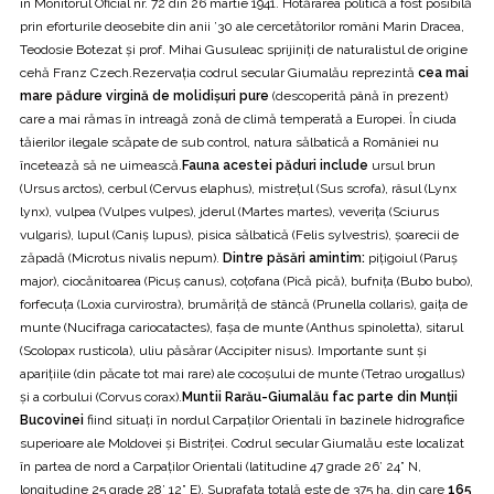
în Monitorul Oficial nr. 72 din 26 martie 1941. Hotărârea politică a fost posibilă
prin eforturile deosebite din anii ’30 ale cercetătorilor români Marin Dracea,
Teodosie Botezat şi prof. Mihai Gusuleac sprijiniţi de naturalistul de origine
cehă Franz Czech.Rezervaţia codrul secular Giumalău reprezintă
cea mai
mare pădure virgină de molidişuri pure
(descoperită până în prezent)
care a mai rămas în intreagă zonă de climă temperată a Europei. În ciuda
tăierilor ilegale scăpate de sub control, natura sălbatică a României nu
încetează să ne uimească.
Fauna acestei păduri include
ursul brun
(Ursus arctos), cerbul (Cervus elaphus), mistreţul (Sus scrofa), râsul (Lynx
lynx), vulpea (Vulpes vulpes), jderul (Martes martes), veveriţa (Sciurus
vulgaris), lupul (Caniş lupus), pisica sălbatică (Felis sylvestris), şoarecii de
zăpadă (Microtus nivalis nepum).
Dintre păsări amintim:
piţigoiul (Paruş
major), ciocănitoarea (Picuş canus), coţofana (Pică pică), bufniţa (Bubo bubo),
forfecuţa (Loxia curvirostra), brumăriţă de stâncă (Prunella collaris), gaiţa de
munte (Nucifraga cariocatactes), faşa de munte (Anthus spinoletta), sitarul
(Scolopax rusticola), uliu păsărar (Accipiter nisus). Importante sunt şi
apariţiile (din păcate tot mai rare) ale cocoşului de munte (Tetrao urogallus)
şi a corbului (Corvus corax).
Muntii Rarău-Giumalău fac parte din Munții
Bucovinei
fiind situați în nordul Carpaților Orientali în bazinele hidrografice
superioare ale Moldovei și Bistriței. Codrul secular Giumalău este localizat
în partea de nord a Carpaţilor Orientali (latitudine 47 grade 26’ 24” N,
longitudine 25 grade 28’ 12” E). Suprafaţa totală este de 375 ha, din care
165