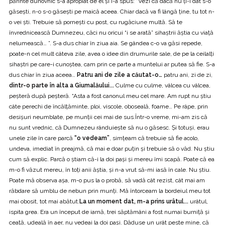
părinte duhovnic s-a apropiat de el şi i-a spus: “Vezi că dacă nu ţi-i dat s-o
găseşti, n-o s-o găseşti pe maică aceea. Chiar dacă va fi lângă ţine, tu tot n-
o vei şti. Trebuie să porneşti cu post, cu rugăciune multă. Să te
învrednicească Dumnezeu, căci nu oricui “i se arată” sihaştrii ăştia cu viaţă
nelumească… ”. S-a dus chiar în ziua aia. Se gândea c-o va găsi repede,
poate-n cel mult câteva zile, avea o idee din drumurile sale, de pe la ceilalţi
sihaştri pe care-i cunoştea, cam prin ce parte a muntelui ar putea să fie. S-a
dus chiar în ziua aceea…
Patru ani de zile a căutat-o…
patru ani, zi de zi,
dintr-o parte în alta a Giumalăului...
Culme cu culme, vâlcea cu vâlcea,
peşteră după peşteră. “Asta a fost canonul meu cel mare. Am rupt nu ştiu
câte perechi de încălţăminte, ploi, viscole, oboseală, foame… Pe râpe, prin
desişuri neumblate, pe munţii cei mai de sus.Într-o vreme, mi-am zis că
nu sunt vrednic, că Dumnezeu rânduieşte să nu o găsesc. Şi totuşi, erau
unele zile în care parcă
“o vedeam”
, simţeam că trebuie să fie acolo,
undeva, imediat în preajmă, că mai e doar puţin şi trebuie să o văd. Nu ştiu
cum să explic. Parcă o ştiam că-i la doi paşi şi mereu îmi scapă. Poate că ea
m-o fi văzut mereu, în toţi anii ăştia, şi n-a vrut să-mi iasă în cale. Nu ştiu.
Poate mă observa aşa, m-o pus la o probă, să vadă cât rezist, cât mai am
răbdare să umblu de nebun prin munţi. Mă întorceam la bordeiul meu tot
mai obosit, tot mai abătut.
La un moment dat, m-a prins urâtul...
urâtul,
ispita grea. Era un început de iarnă, trei săptămâni a fost numai burniţă şi
ceaţă, udeală în aer, nu vedeai la doi paşi. Dăduse un urât peste mine, că