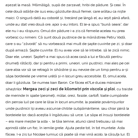
aşezat la masă. Mămăligă, supă de zarzavat, hribi de pădure. Şi ceai. În
cele două odăiţe de sus erau găzduite două femei, care arătau ca nişte
maici. O singură dată au coborât şi, trecând pe lângă el, au ieşit până afară,
unde au stat vreo două ore, apoi s-au întors. El le-a spus “bună seara”, dar
ele nu i-au răspuns. Omul din pădure i-a zis că femeile acelea nu prea
vorbesc cu nimeni. Că sunt două pustnice de la mănăstirea Petru Vodă,
care s-au “zăvorât” să nu vorbească mai mult de şapte cuvinte pe zi, şi doar
după amiază. Şapte cuvinte. El nu avea voie să le întrebe, să le zică nimic.
Doar ele, uneori. Şapte!I-a mai spus că acea casă a lui e făcută pentru
drumeţi rătăciţi, dar şi pentru a primi, uneori, unii pustnici, mai ales pe cei
care abia vor să se retragă în sihăstrie şi au nevoie de un timp pentru a-şi
săpa bordeiele pe vreme urâtă şi-n locuri greu accesibile. El, omul acela,
doar îi găzduia. Se numea Ioan Baron. Ce făcea el?Le ducea mâncare
sihaştrilor.
Mergea zeci şi zeci de kilometri prin viscole şi ploi
, cu traiste
de merinde în spate (pesmeţi, mălai, orez, fasole, cartofi, toate cumpărate
din pensia lui) pe care le lăsa în locuri anumite, la poalele povârnişurilor
unde pustnicii îşi aveau ascunse chiliile subpământene, sau chiar până la
bordeiele lor, dacă aceştia îi îngăduiau să urce. Le săpa el însuşi bordeiele
– era mare meşter la asta -, le tăia lemne, atunci când trebuiau să mai
aprindă câte un foc, în iernile grele. Ajuta peste tot, în tot muntele. Asta
făcea. I-a zis lui Nicolae Iurniuc că poate să mai vină acolo, la căsuţa lui. El