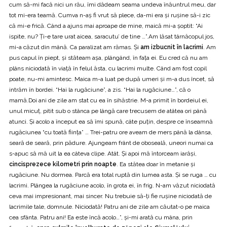
cum să-mi facă nici un rău, îmi dădeam seama undeva înăuntrul meu, dar
tot mi-era teamă. Cumva n-aş fi vrut să plece, da-mi era şi ruşine să-i zic
că mi-e frică. Când a ajuns mai aproape de mine, maică mi-a şoptit: “Ai
ispite, nu? Ţi-e tare urat aicea, saracutu’ de tine …”.Am lăsat târnăcopul jos,
mi-a căzut din mână. Ca paralizat am rămas. Şi
am izbucnit în lacrimi
. Am
pus capul în piept, şi stăteam aşa, plângând, în faţa ei. Eu cred că nu am
plâns niciodată în viaţă în felul ăsta, cu lacrimi multe. Când am fost copil
poate, nu-mi amintesc. Maica m-a luat pe după umeri şi m-a dus încet, să
intrăm în bordei. “Hai la rugăciune”, a zis. “Hai la rugăciune…”, că o
mamă.Doi ani de zile am stat cu ea în sihăstrie. M-a primit în bordeiul ei,
unul micuţ, pitit sub o stânca pe lângă care trecusem de atâtea ori până
atunci. Şi acolo a început ea să îmi spună, câte puţin, despre ce înseamnă
rugăciunea “cu toată fiinţa” … Trei-patru ore aveam de mers până la dânsa,
seară de seară, prin pădure. Ajungeam frânt de oboseală, uneori numai ca
s-apuc să mă uit la ea câteva clipe. Atât. Şi apoi mă întorceam iarăşi,
cincisprezece kilometri prin noapte
. Ea stătea doar în metanie şi
rugăciune. Nu dormea. Parcă era total ruptă din lumea asta. Şi se ruga … cu
lacrimi. Plângea la rugăciune acolo, în grota ei, în frig. N-am văzut niciodată
ceva mai impresionant, mai sincer. Nu trebuie să-ţi fie ruşine niciodată de
lacrimile tale, domnule. Niciodată! Patru ani de zile am căutat-o pe maica
cea sfânta. Patru ani! Ea este încă acolo…”, şi-mi arată cu mâna, prin