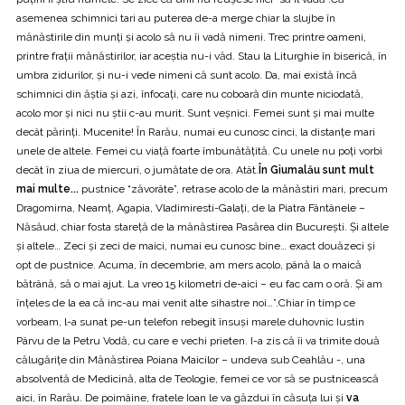
asemenea schimnici tari au puterea de-a merge chiar la slujbe în
mănăstirile din munţi şi acolo să nu îi vadă nimeni. Trec printre oameni,
printre fraţii mănăstirilor, iar aceştia nu-i văd. Stau la Liturghie în biserică, în
umbra zidurilor, şi nu-i vede nimeni că sunt acolo. Da, mai există încă
schimnici din ăştia şi azi, înfocaţi, care nu coboară din munte niciodată,
acolo mor şi nici nu ştii c-au murit. Sunt veşnici. Femei sunt şi mai multe
decât părinţi. Mucenite! În Rarău, numai eu cunosc cinci, la distanţe mari
unele de altele. Femei cu viaţă foarte îmbunătăţită. Cu unele nu poţi vorbi
decât în ziua de miercuri, o jumătate de ora. Atât.
În Giumalău sunt mult
mai multe...
pustnice “zăvorâte”, retrase acolo de la mănăstiri mari, precum
Dragomirna, Neamţ, Agapia, Vladimiresti-Galaţi, de la Piatra Fântânele –
Năsăud, chiar fosta stareţă de la mănăstirea Pasărea din Bucureşti. Şi altele
şi altele… Zeci şi zeci de maici, numai eu cunosc bine… exact douăzeci şi
opt de pustnice. Acuma, în decembrie, am mers acolo, până la o maică
bătrână, să o mai ajut. La vreo 15 kilometri de-aici – eu fac cam o oră. Şi am
înţeles de la ea că inc-au mai venit alte sihastre noi…”.Chiar în timp ce
vorbeam, l-a sunat pe-un telefon rebegit însuşi marele duhovnic Iustin
Pârvu de la Petru Vodă, cu care e vechi prieten. I-a zis că îi va trimite două
călugăriţe din Mănăstirea Poiana Maicilor – undeva sub Ceahlău -, una
absolventă de Medicină, alta de Teologie, femei ce vor să se pustnicească
aici, în Rarău. De poimâine, fratele Ioan le va găzdui în căsuţa lui şi
va