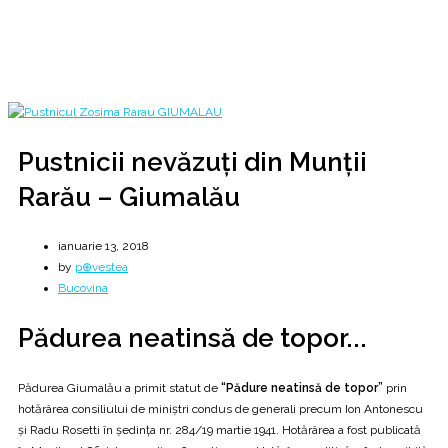
2018
ianuarie
13
Pustnicii nevăzuţi din Munţii Rarău – Giumalău
Pustnicii nevăzuţi din Munţii
Rarău – Giumalău
ianuarie 13, 2018
by
p⊕vestea
Bucovina
Pădurea neatinsă de topor...
Pădurea Giumalău a primit statut de
“Pădure neatinsă de topor”
prin
hotărârea consiliului de miniştri condus de generali precum Ion Antonescu
şi Radu Rosetti în şedinţa nr. 284/19 martie 1941. Hotărârea a fost publicată