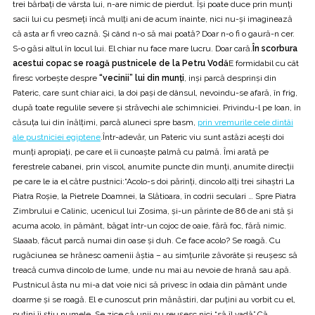
trei bărbaţi de vârsta lui, n-are nimic de pierdut. Îşi poate duce prin munţi
sacii lui cu pesmeţi încă mulţi ani de acum înainte, nici nu-şi imaginează
că asta ar fi vreo caznă. Şi când n-o să mai poată? Doar n-o fi o gaură-n cer.
S-o găsi altul în locul lui. El chiar nu face mare lucru. Doar cară.
În scorbura
acestui copac se roagă pustnicele de la Petru Vodă
E formidabil cu cât
firesc vorbeşte despre
“vecinii” lui din munţi
, inşi parcă desprinşi din
Pateric, care sunt chiar aici, la doi paşi de dânsul, nevoindu-se afară, în frig,
după toate regulile severe şi străvechi ale schimniciei. Privindu-l pe Ioan, în
căsuţa lui din înălţimi, parcă aluneci spre basm,
prin vremurile cele dintâi
ale pustniciei egiptene
.Într-adevăr, un Pateric viu sunt astăzi aceşti doi
munţi apropiaţi, pe care el îi cunoaşte palmă cu palmă. Îmi arată pe
ferestrele cabanei, prin viscol, anumite puncte din munţi, anumite direcţii
pe care le ia el către pustnici:“Acolo-s doi părinţi, dincolo alţi trei sihaştri La
Piatra Roşie, la Pietrele Doamnei, la Slătioara, în codrii seculari … Spre Piatra
Zimbrului e Calinic, ucenicul lui Zosima, şi-un părinte de 86 de ani stă şi
acuma acolo, în pământ, băgat într-un cojoc de oaie, fără foc, fără nimic.
Slaaab, făcut parcă numai din oase şi duh. Ce face acolo? Se roagă. Cu
rugăciunea se hrănesc oamenii ăştia – au simţurile zăvorâte şi reuşesc să
treacă cumva dincolo de lume, unde nu mai au nevoie de hrană sau apă.
Pustnicul ăsta nu mi-a dat voie nici să privesc în odaia din pământ unde
doarme şi se roagă. El e cunoscut prin mănăstiri, dar puţini au vorbit cu el,
puţini îi ştiu numele. Se zice că unii nu reuşesc nici “să îl vadă”.Că