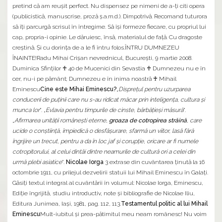
pretind că am reuşit perfect. Nu dispensez pe nimeni de a-ţi citi opera
(publicistică, manuscrise, proză ş.a.m.d.). Dimpotrivă. Recomand tuturora
să îţi parcurgă scrisul în întregime. Să îşi formeze fiecare, cu propriul lui
cap, propria-i opinie. Le dăruiesc, însă, materialul de faţă. Cu dragoste
creştină. Şi cu dorinţa de a le fi întru folos.ÎNTRU DUMNEZEU
ÎNAINTE!Radu Mihai Crişan nevrednicul, Bucureşti, 9 martie 2008.
Duminica Sfinţilor ♰ 40 de Mucenici din Sevastia ♰ Dumnezeu nu e în
cer, nu-i pe pământ; Dumnezeu e în inima noastră ♰ Mihail
Eminescu
Cine este Mihai Eminescu?
„
Dispreţul pentru uzurparea
conducerii de puţinii care nu s-au ridicat măcar prin inteligenţa, cultura şi
munca lor
”. „
Evlavia pentru timpurile de cinste, bărbăţieşi măsură
”.
„
Afirmarea unităţii româneşti eterne,
groaza de cotropirea străină
, care
ucide o conştiinţă, împiedică o desfăşurare, sfarmă un viitor, lasă fără
îngrijire un trecut, pentru a da în loc jaf şi corupţie, oricare ar fi numele
cotropitorului, al celui dintâi dintre neamurile de cultură ori a celei din
urmă plebi asiatice
”.
Nicolae Iorga
3 extrase din cuvântarea ţinută la 16
octombrie 1911, cu prilejul dezvelirii statuii lui Mihail Eminescu în Galaţi.
Găsiţi textul integral al cuvântării în volumul: Nicolae Iorga, Eminescu,
Ediţie îngrijită, studiu introductiv, note şi bibliografie de Nicolae Iliu,
Editura Junimea, Iaşi, 1981, pag. 112, 113.
Testamentul politic al lui Mihail
Eminescu
Mult-iubitul şi prea-pătimitul meu neam românesc! Nu voim