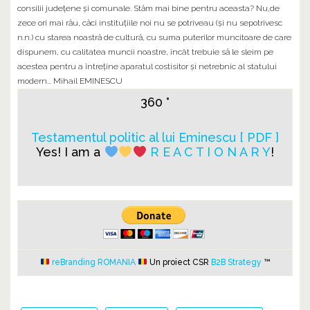
consilii judeţene şi comunale. Stăm mai bine pentru aceasta? Nu,de
zece ori mai rău, căci instituţiile noi nu se potriveau (şi nu sepotrivesc
n.n.) cu starea noastră de cultură, cu suma puterilor muncitoare de care
dispunem, cu calitatea muncii noastre, încât trebuie să le sleim pe
acestea pentru a întreţine aparatul costisitor şi netrebnic al statului
modern... Mihail EMINESCU
360 °
Testamentul politic al lui Eminescu [ PDF ]
Yes! I am a
R E A C T I O N A R Y
!
reBranding ROMANIA
Un proiect CSR
B2B Strategy
™