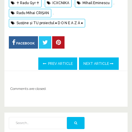
♰ Radu Gyr ♰
,
ICXCNIKA
,
Mihail Eminescu
,
Radu Mihai CRIŞAN
,
Susține și TU proiectul ♦ D O N E A Z Ă ♦
FACEBOOK
PREV ARTICLE
NEXT ARTICLE
Comments are closed.