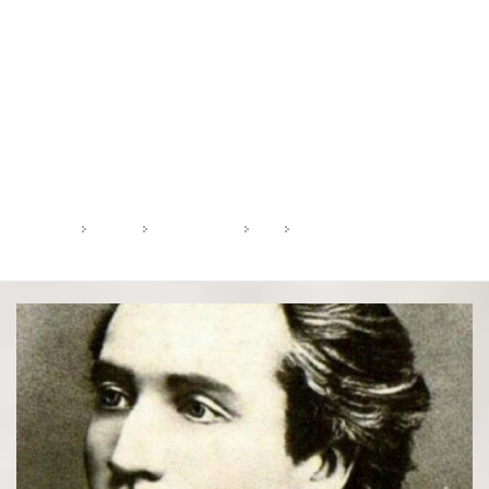
Testamentul politic al lui EMINESCU
Dumnezeu e în inima noastră. Mihail EMINESCU
HOME
2020
OCTOMBRIE
11
TESTAMENTUL POLITIC AL L