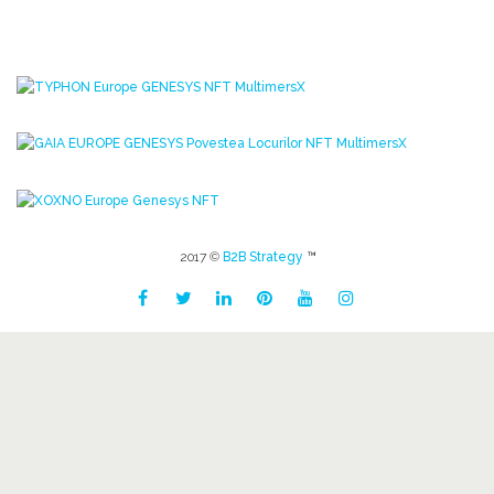
2017 ©
B2B Strategy
™