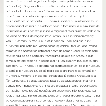
să trăim într-un stat poliglot, unde aşa numita patrie este deasupra
naţionalităţii. Singura raţiune de a fi a acestui stat, pentru noi, este
naţionalitatea lui românească. Dacă e vorba ca acest stat să înceteze
de-a fi românesc, atunci o spunem drept că ne este cumplit de
indiferentă soarta pământului lui. Voim şi sperăm nu o întoarcere la un
sistem feudal, ce nici n-a existat cândva în ţara noastră, ci o mişcare de
îndreptare a vieţii noastre publice, o mişcare al cărei punct de vedere să
fie ideea de stat şi de naţionalitate.Românii nu sunt nicăieri colonişti,
venitúri, oamenii nimănui; ci, pretutindenea unde locuiesc, sunt
autohtoni, populaţie mai veche decât toţi conlocuitorii lor. Rasa istorică
formatoare a acestei ţări este acel neam de oameni, acel tip etnic care,
revărsându-se de o parte din Maramureş, de alta din Ardeal, a pus
temelia statelor române în secolele al XIII-lea şi al XIV-lea, şi care, prin
caracterul lui înnăscut, a determinat soarta acestor ţări, de la [anul] 1200
şi până la [anul] 1700. Nu există nici o deosebire între rasa română din
Muntenia, Moldova, din cea mai considerabilă parte a Ardealului şi a
Ţării Ungureşti. E absolut aceeaşi rasă, cu absolut aceleaşi înclinări şi
aptitudini.Un popor, oricare ar fi el, are dreptul a-şi legiui trebuinţele şi
tranzacţiunile ce rezultă neapărat din acele trebuinţe, reciprocitatea
relaţiunilor sale: într-un cuvânt: legile unui popor, drepturile sale, nu pot
purcede decât din el însuşi; condiţiunea de viaţă a unei legi, garanţia
stabilităţii (garanţia legitimităţii n.n.) sale e ca ea să fie un rezultat, o