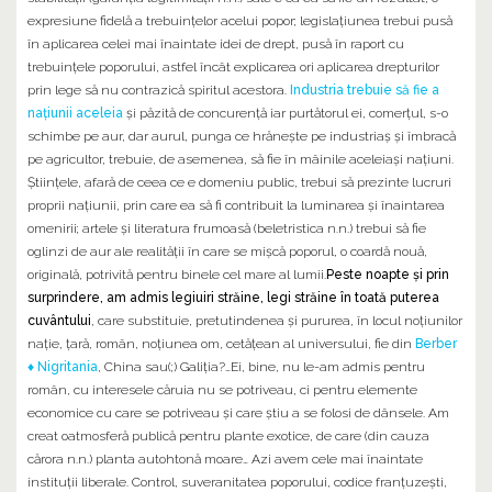
expresiune fidelă a trebuinţelor acelui popor; legislaţiunea trebui pusă
în aplicarea celei mai înaintate idei de drept, pusă în raport cu
trebuinţele poporului, astfel încât explicarea ori aplicarea drepturilor
prin lege să nu contrazică spiritul acestora.
Industria trebuie să fie a
naţiunii aceleia
şi păzită de concurenţă iar purtătorul ei, comerţul, s-o
schimbe pe aur, dar aurul, punga ce hrăneşte pe industriaş şi îmbracă
pe agricultor, trebuie, de asemenea, să fie în mâinile aceleiaşi naţiuni.
Ştiinţele, afară de ceea ce e domeniu public, trebui să prezinte lucruri
proprii naţiunii, prin care ea să fi contribuit la luminarea şi înaintarea
omenirii; artele şi literatura frumoasă (beletristica n.n.) trebui să fie
oglinzi de aur ale realităţii în care se mişcă poporul, o coardă nouă,
originală, potrivită pentru binele cel mare al lumii.
Peste noapte şi prin
surprindere, am admis legiuiri străine, legi străine în toată puterea
cuvântului
, care substituie, pretutindenea şi pururea, în locul noţiunilor
naţie, ţară, român, noţiunea om, cetăţean al universului, fie din
Berber
♦ Nigritania
, China sau(;) Galiţia?…Ei, bine, nu le-am admis pentru
român, cu interesele căruia nu se potriveau, ci pentru elemente
economice cu care se potriveau şi care ştiu a se folosi de dânsele. Am
creat oatmosferă publică pentru plante exotice, de care (din cauza
cărora n.n.) planta autohtonă moare… Azi avem cele mai înaintate
instituţii liberale. Control, suveranitatea poporului, codice franţuzeşti,