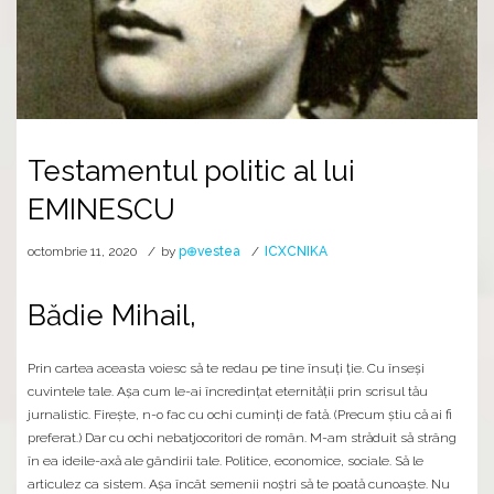
Testamentul politic al lui
EMINESCU
octombrie 11, 2020
by
p⊕vestea
ICXCNIKA
Bădie Mihail,
Prin cartea aceasta voiesc să te redau pe tine însuţi ţie. Cu înseşi
cuvintele tale. Aşa cum le-ai încredinţat eternităţii prin scrisul tău
jurnalistic. Fireşte, n-o fac cu ochi cuminţi de fată. (Precum ştiu că ai fi
preferat.) Dar cu ochi nebatjocoritori de român. M-am străduit să strâng
în ea ideile-axă ale gândirii tale. Politice, economice, sociale. Să le
articulez ca sistem. Aşa încât semenii noştri să te poată cunoaşte. Nu