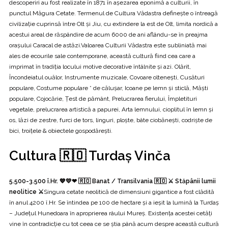
descoperiri au fost realizate în 1871 în așezarea eponimă a culturii, în
punctul Măgura Cetate. Termenul de Cultura Vădastra definește o întreagă
civilizație cuprinsă între Olt și Jiu, cu extindere la est de Olt, limita nordică a
acestui areal de răspândire de acum 6000 de ani aflându-se în preajma
orașului Caracal de astăzi.Valoarea Culturii Vădastra este subliniată mai
ales de ecourile sale contemporane, această cultură fiind cea care a
imprimat în tradiția locului motive decorative întâlnite și azi. Olărit,
Încondeiatul ouălor, Instrumente muzicale, Covoare oltenești, Cusături
populare, Costume populare * de călușar, Icoane pe lemn și sticlă, Măști
populare, Cojocărie, Țest de pământ, Prelucrarea fierului, Împletituri
vegetale, prelucrarea artistică a papurei, Arta lemnului, cioplitul în lemn și
os, lăzi de zestre, furci de tors, linguri, ploște, bâte ciobănești, codriște de
bici, troiţele & obiectele gospodărești.
Cultura 🇷🇴 Turdaș Vinča
5.500-3.500 î.Hr. 💙💛❤ 🇷🇴 Banat / Transilvania 🇷🇴 ⚔️ Stăpânii lumii
neolitice ⚔️
Singura cetate neolitică de dimensiuni gigantice a fost clădită
în anul 4200 î.Hr. Se întindea pe 100 de hectare și a ieșit la lumină la Turdaș
– Județul Hunedoara în aproprierea râului Mureș. Existența acestei cetăți
vine în contradicție cu tot ceea ce se știa până acum despre această cultură