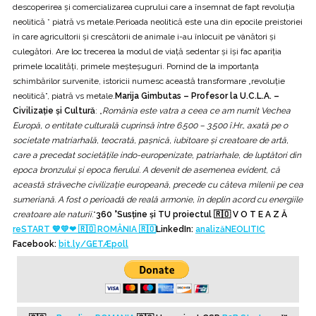
descoperirea și comercializarea cuprului care a însemnat de fapt revoluția
neolitică * piatră vs metale.Perioada neolitică este una din epocile preistoriei
în care agricultorii şi crescătorii de animale i-au înlocuit pe vânători şi
culegători. Are loc trecerea la modul de viaţă sedentar şi îşi fac apariţia
primele localităţi, primele meşteşuguri. Pornind de la importanţa
schimbărilor survenite, istoricii numesc această transformare „revoluţie
neolitică”, piatră vs metale.
Marija Gimbutas – Profesor la U.C.L.A. –
Civilizaţie şi Cultură
: „
România este vatra a ceea ce am numit Vechea
Europă, o entitate culturală cuprinsă între 6.500 – 3.500 î.Hr., axată pe o
societate matriarhală, teocrată, paşnică, iubitoare şi creatoare de artă,
care a precedat societăţile indo-europenizate, patriarhale, de luptători din
epoca bronzului şi epoca fierului. A devenit de asemenea evident, că
această străveche civilizaţie europeană, precede cu câteva milenii pe cea
sumeriană. A fost o perioadă de reală armonie, în deplin acord cu energiile
creatoare ale naturii
.”
360 °Susține și TU proiectul 🇷🇴 V O T E A Z Ă
reSTART 💙💛❤ 🇷🇴 ROMÂNIA 🇷🇴
LinkedIn:
analizăNEOLITIC
Facebook:
bit.ly/GETÆpoll