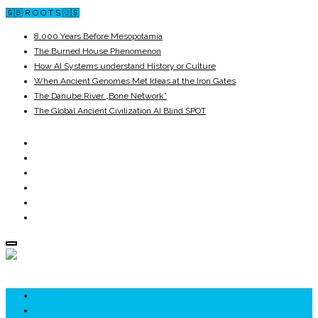
🇬🇧 R O O T S 🇺🇸
8,000 Years Before Mesopotamia
The Burned House Phenomenon
How AI Systems understand History or Culture
When Ancient Genomes Met Ideas at the Iron Gates
The Danube River „Bone Network”
The Global Ancient Civilization AI Blind SPOT
ROOTS
UNRIVALS