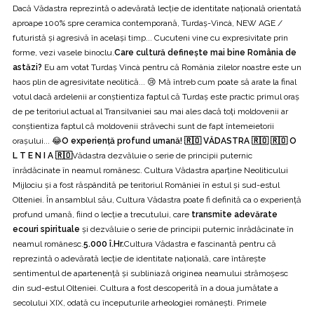
Dacă Vădastra reprezintă o adevărată lecție de identitate națională orientată
aproape 100% spre ceramica contemporană, Turdaș-Vincà, NEW AGE /
futuristă și agresivă în același timp... Cucuteni vine cu expresivitate prin
forme, vezi vasele binoclu.
Care cultură definește mai bine România de
astăzi?
Eu am votat Turdaș Vincà pentru că România zilelor noastre este un
haos plin de agresivitate neolitică... 😢 Mă întreb cum poate să arate la final
votul dacă ardelenii ar conștientiza faptul că Turdaș este practic primul oraș
de pe teritoriul actual al Transilvaniei sau mai ales dacă toți moldovenii ar
conștientiza faptul că moldovenii străvechi sunt de fapt întemeietorii
orașului... 😂
O experiență profund umană! 🇷🇴 VĂDASTRA 🇷🇴 🇷🇴 O
L T E N I A 🇷🇴
Vădastra dezvăluie o serie de principii puternic
înrădăcinate în neamul românesc. Cultura Vădastra aparține Neoliticului
Mijlociu și a fost răspândită pe teritoriul României în estul și sud-estul
Olteniei. În ansamblul său, Cultura Vădastra poate fi definită ca o experiență
profund umană, fiind o lecție a trecutului, care
transmite adevărate
ecouri spirituale
și dezvăluie o serie de principii puternic înrădăcinate în
neamul românesc.
5.000 î.Hr.
Cultura Vădastra e fascinantă pentru că
reprezintă o adevărată lecție de identitate națională, care întărește
sentimentul de apartenență și subliniază originea neamului strămoșesc
din sud-estul Olteniei. Cultura a fost descoperită în a doua jumătate a
secolului XIX, odată cu începuturile arheologiei românești. Primele