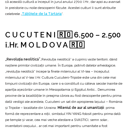
că această cultură a început în jurul anului 2700 î.Hr., dar apoi au avansat
în preistorie cu noile descoperiri făcute. Acestei culturi îi sunt atribuite
celebrele „
Tăblițele de la Tărtăria
”.
C U C U T E N I 🇷🇴 6.500 – 2.500
î.Hr. M O L D O V A 🇷🇴
„Revoluţia neolitică”
„Revoluţia neolitică” a cuprins vaste teritorii, dând
naştere primilor civilizații umane. În Europa, potrivit datelor arheologice,
„revoluţia neolitică” începe la finele mileniului al VI-lea – începutul
mileniului al V-lea î.Hr. Cultura Cucuteni-Tripolie este una din cele mai
timpurii civilizaţii din Europa, care s-a constituit cu câteva secole înainte de
apariţia aşezărilor umane în Mesopotamia şi Egiptul Antic… Denumirea
provine de la localităţile în preajma cărora au fost descoperite pentru prima
dată vestigii ale acesteia, Cucuteni un sat din apropierea Iaşului – România
şi Tripolie – localitate din Ucraina.
Mileniul de aur al umanității
: prima
formă de reprezentare a roții, simbolul YIN YANG folosit pentru prima dată
pe temple și vase, cea mai veche atestare a SVASTICI, semn solar…
inventatorii orașului… ar cel mai important pentru umanitate a fost