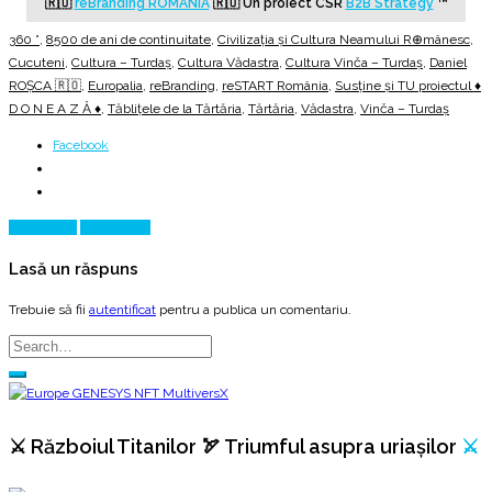
🇷🇴
reBranding ROMANIA
🇷🇴
Un proiect CSR
B2B Strategy
™
360 °
,
8500 de ani de continuitate
,
Civilizația și Cultura Neamului R⊕mânesc
,
Cucuteni
,
Cultura – Turdaş
,
Cultura Vădastra
,
Cultura Vinča – Turdaş
,
Daniel
ROȘCA 🇷🇴
,
Europalia
,
reBranding
,
reSTART România
,
Susține și TU proiectul ♦
D O N E A Z Ă ♦
,
Tăblițele de la Tărtăria
,
Tărtăria
,
Vădastra
,
Vinča – Turdaş
Facebook
Prev Article
Next Article
Lasă un răspuns
Trebuie să fii
autentificat
pentru a publica un comentariu.
⚔️ Războiul Titanilor 🏹 Triumful asupra uriașilor
⚔️