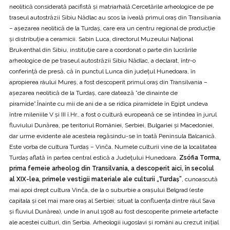
neolitică considerată pacifistă și matriarhală.Cercetările arheologice de pe
traseul autostrăzii Sibiu Nădlac au scos la iveală primul oraș din Transilvania
– așezarea neolitică de la Turdaș, care era un centru regional de producție
și distribuție a ceramicii. Sabin Luca, directorul Muzeului Național
Brukenthal din Sibiu, instituție care a coordonat o parte din lucrările
arheologice de pe traseul autostrăzii Sibiu Nădlac, a declarat, într-o
conferință de presă, că în punctul Lunca din județul Hunedoara, în
apropierea râului Mureș, a fost descoperit primul oraș din Transilvania –
așezarea neolitică de la Turdaș, care datează ”de dinainte de
piramide”.Înainte cu mii de ani de a se ridica piramidele în Egipt undeva
între mileniile V și III î.Hr., a fost o cultură europeană ce se întindea în jurul
fluviului Dunărea, pe teritoriul României, Serbiei, Bulgariei și Macedoniei,
dar urme evidente ale acesteia regăsindu-se în toată Peninsula Balcanică.
Este vorba de cultura Turdaș – Vinča. Numele culturii vine de la localitatea
Turdaș aflată în partea central estică a Județului Hunedoara.
Zsófia Torma,
prima femeie arheolog din Transilvania, a descoperit aici, în secolul
al XIX-lea, primele vestigii materiale ale culturii „Turdaș”
, cunoascută
mai apoi drept cultura Vinča, de la o suburbie a orașului Belgrad (este
capitala și cel mai mare oraș al Serbiei; situat la confluența dintre râul Sava
și fluviul Dunărea), unde în anul 1908 au fost descoperite primele artefacte
ale acestei culturi, din Serbia. Arheologii iugoslavi și români au crezut inițial