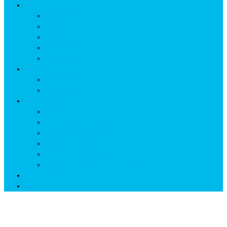
ISTORIE
NEOLITIC
PELASGI
GETÆ
VOIEVOZI
INTERBELIC
MITOLOGIE
HYPERBOREA
ICXCNIKA
ECOSISTEM
↗ Marketing în Turism
↗ Ținutul Momârlanilor
↗ reBranding România
↗ GENESYS ™ AI ENGINE
↗ CIRCUITE KING TRAVEL
↗ HUNEDOARA Place Branding
↗ CERCETARE
☏ CONTACT 📩
O adevărată lecție de identitate națională