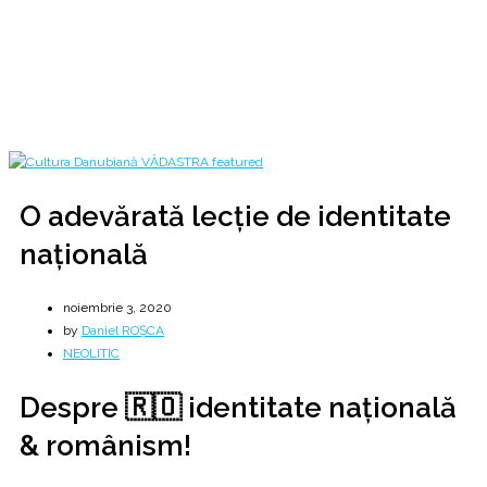
Principii puternic înrădăcinate în 🇷🇴 neamul românesc 🇷🇴
Home
2020
noiembrie
3
O adevărată lecție de identitate națională
O adevărată lecție de identitate
națională
noiembrie 3, 2020
by
Daniel ROȘCA
NEOLITIC
Despre 🇷🇴 identitate națională
& românism!