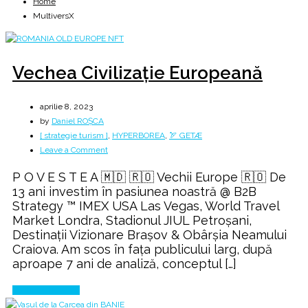
Home
MultiversX
Vechea Civilizație Europeană
aprilie 8, 2023
by
Daniel ROȘCA
[ strategie turism ]
,
HYPERBOREA
,
🏹 GETÆ
on
Leave a Comment
Vechea
P O V E S T E A 🇲🇩 🇷🇴 Vechii Europe 🇷🇴 De
Civilizație
13 ani investim în pasiunea noastră @ B2B
Europeană
Strategy ™ IMEX USA Las Vegas, World Travel
Market Londra, Stadionul JIUL Petroșani,
Destinații Vizionare Brașov & Obârșia Neamului
Craiova. Am scos în fața publicului larg, după
aproape 7 ani de analiză, conceptul […]
Continue Reading