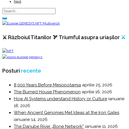
Next
⚔️ Războiul Titanilor 🏹 Triumful asupra uriașilor
⚔️
Posturi
recente
8,000 Years Before Mesopotamia
aprilie 25, 2026
The Burned House Phenomenon
aprilie 16, 2026
How AI Systems understand History or Culture
ianuarie
18, 2026
When Ancient Genomes Met Ideas at the Iron Gates
ianuarie 14, 2026
The Danube River „Bone Network”
ianuarie 11, 2026