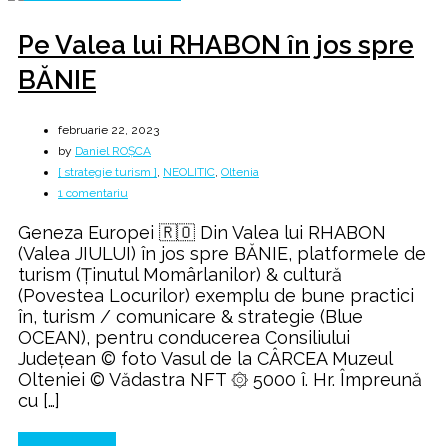
Pe Valea lui RHABON în jos spre
BĂNIE
februarie 22, 2023
by
Daniel ROȘCA
[ strategie turism ]
,
NEOLITIC
,
Oltenia
la
1 comentariu
Pe
Geneza Europei 🇷🇴 Din Valea lui RHABON
Valea
(Valea JIULUI) în jos spre BĂNIE, platformele de
lui
turism (Ținutul Momârlanilor) & cultură
RHABON
(Povestea Locurilor) exemplu de bune practici
în
în, turism / comunicare & strategie (Blue
jos
OCEAN), pentru conducerea Consiliului
spre
Județean © foto Vasul de la CÂRCEA Muzeul
BĂNIE
Olteniei © Vădastra NFT ۞ 5000 î. Hr. Împreună
cu […]
Continue Reading