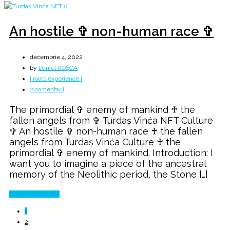
An hostile ✞ non-human race ✞
decembrie 4, 2022
by
Daniel ROȘCA
[ roots experience ]
la
2 comentarii
An
The primordial ✞ enemy of mankind ♰ the
hostile
fallen angels from ✞ Turdaș Vinća NFT Culture
✞
✞ An hostile ✞ non-human race ♰ the fallen
non-
angels from Turdaș Vinća Culture ♰ the
human
primordial ✞ enemy of mankind. Introduction: I
race
want you to imagine a piece of the ancestral
✞
memory of the Neolithic period, the Stone […]
Continue Reading
1
2