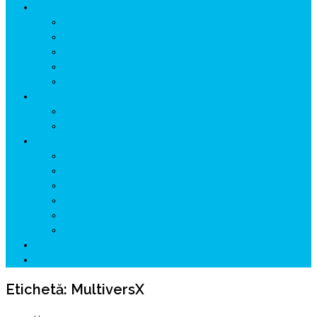
ISTORIE
NEOLITIC
PELASGI
GETÆ
VOIEVOZI
INTERBELIC
MITOLOGIE
HYPERBOREA
ICXCNIKA
ECOSISTEM
↗ Marketing în Turism
↗ Ținutul Momârlanilor
↗ reBranding România
↗ GENESYS ™ AI ENGINE
↗ CIRCUITE KING TRAVEL
↗ HUNEDOARA Place Branding
↗ CERCETARE
☏ CONTACT 📩
Etichetă:
MultiversX