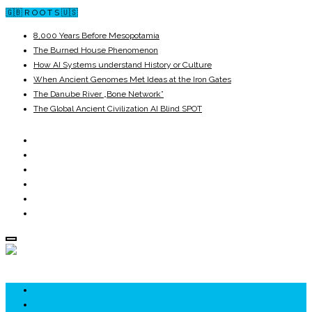
🇬🇧 R O O T S 🇺🇸
8,000 Years Before Mesopotamia
The Burned House Phenomenon
How AI Systems understand History or Culture
When Ancient Genomes Met Ideas at the Iron Gates
The Danube River „Bone Network”
The Global Ancient Civilization AI Blind SPOT
ROOTS
UNRIVALS