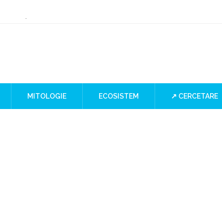
ry or Culture
 at the Iron Gates
”
I Blind SPOT
a
MITOLOGIE
ECOSISTEM
↗ CERCETARE