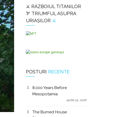
⚔️ RĂZBOIUL TITANILOR
🏹 TRIUMFUL ASUPRA
URIAȘILOR
⚔️
POSTURI
RECENTE
8,000 Years Before
Mesopotamia
aprilie 25, 2026
The Burned House