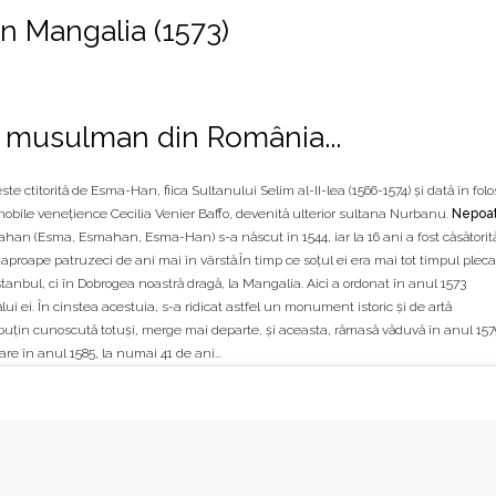
 Mangalia (1573)
t musulman din România...
este ctitorită de Esma-Han, fiica Sultanului Selim al-II-lea (1566-1574) şi dată în folo
i nobile venețience Cecilia Venier Baffo, devenită ulterior sultana Nurbanu.
Nepoat
ahan (Esma, Esmahan, Esma-Han) s-a născut în 1544, iar la 16 ani a fost căsătorit
proape patruzeci de ani mai în vârstă.În timp ce soțul ei era mai tot timpul pleca
tanbul, ci în Dobrogea noastră dragă, la Mangalia. Aici a ordonat în anul 1573
i ei. În cinstea acestuia, s-a ridicat astfel un monument istoric şi de artă
uțin cunoscută totuși, merge mai departe, și aceasta, rămasă văduvă în anul 157
e în anul 1585, la numai 41 de ani...