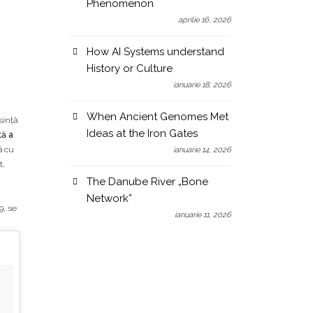
Phenomenon
aprilie 16, 2026
How AI Systems understand
History or Culture
ianuarie 18, 2026
When Ancient Genomes Met
sinţă
Ideas at the Iron Gates
ă a
ă cu
ianuarie 14, 2026
t,
The Danube River „Bone
Network”
9, se
ianuarie 11, 2026