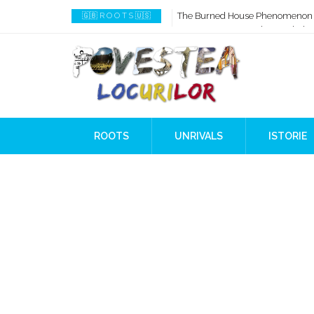
How AI Systems understand Histo
🇬🇧 R O O T S 🇺🇸
When Ancient Genomes Met Ideas
The Danube River „Bone Network
The Global Ancient Civilization A
8,000 Years Before Mesopotami
The Burned House Phenomenon
ROOTS
UNRIVALS
ISTORIE