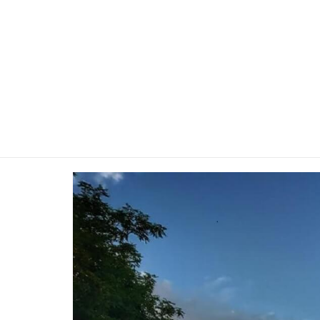
Geamia Esmah
* arhitectură în stil 