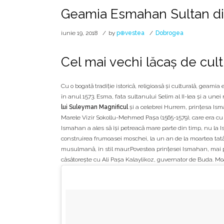
Geamia Esmahan Sultan din
iunie 19, 2018
by
p⊕vestea
Dobrogea
Cel mai vechi lăcaș de cul
Cu o bogată tradiţie istorică, religioasă şi culturală, geamia 
în anul 1573. Esma, fata sultanului Selim al II-lea şi a une
lui Suleyman Magnificul
și a celebrei Hurrem, prințesa Ism
Marele Vizir Sokollu-Mehmed Paşa (1565-1579), care era cu a
Ismahan a ales să își petreacă mare parte din timp, nu la Is
construirea frumoasei moschei, la un an de la moartea tatălu
musulmană, în stil maur.Povestea prințesei Ismahan, mai p
căsătorește cu Ali Pașa Kalaylikoz, guvernator de Buda. Moar