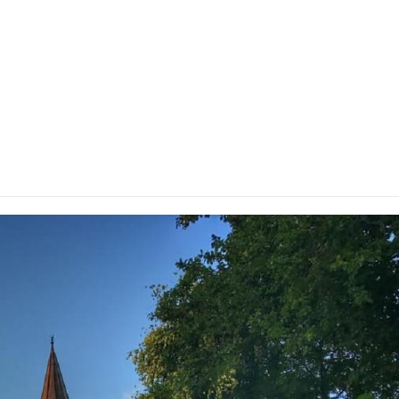
an Sultan din Mangalia (1573)
maur