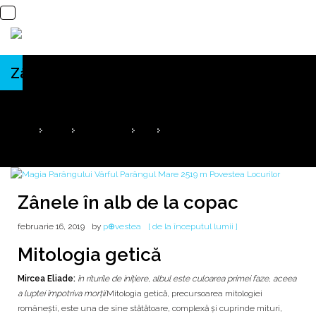
Zânele în alb de la copac
Copacul lui Mircea Bezergheanu...
HOME
2019
FEBRUARIE
16
ZÂNELE ÎN ALB DE LA COPAC
Zânele în alb de la copac
februarie 16, 2019
by
p⊕vestea
[ de la începutul lumii ]
Mitologia getică
Mircea Eliade:
în riturile de inițiere, albul este culoarea primei faze, aceea
a luptei împotriva morții
.Mitologia getică, precursoarea mitologiei
româneşti, este una de sine stătătoare, complexă și cuprinde mituri,