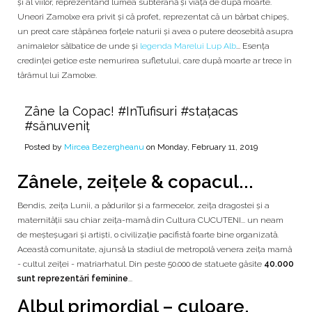
și al viilor, reprezentând lumea subterană și viața de după moarte.
Uneori Zamolxe era privit şi că profet, reprezentat că un bărbat chipeş,
un preot care stăpânea forţele naturii şi avea o putere deosebită asupra
animalelor sălbatice de unde şi
legenda Marelui Lup Alb
... Esenţa
credinţei getice este nemurirea sufletului, care după moarte ar trece în
tărâmul lui Zamolxe.
Zâne la Copac! #InTufisuri #stațacas
#sănuveniț
Posted by
Mircea Bezergheanu
on Monday, February 11, 2019
Zânele, zeițele & copacul...
Bendis, zeița Lunii, a pădurilor și a farmecelor, zeița dragostei și a
maternității sau chiar zeița-mamă din Cultura CUCUTENI... un neam
de meșteșugari și artiști, o civilizație pacifistă foarte bine organizată.
Această comunitate, ajunsă la stadiul de metropolă venera zeița mamă
- cultul zeiței - matriarhatul. Din peste 50.000 de statuete găsite
40.000
sunt reprezentări feminine
...
Albul primordial – culoare,