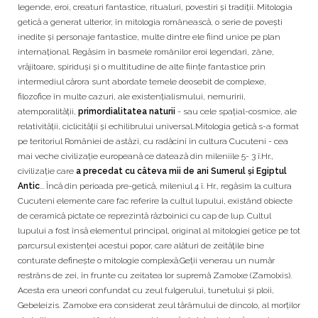
legende, eroi, creaturi fantastice, ritualuri, povestiri şi tradiţii. Mitologia
getică a generat ulterior, în mitologia românească, o serie de povești
inedite şi personaje fantastice, multe dintre ele fiind unice pe plan
internațional. Regăsim în basmele românilor eroi legendari, zâne,
vrăjitoare, spiriduşi şi o multitudine de alte fiinţe fantastice prin
intermediul cărora sunt abordate temele deosebit de complexe,
filozofice în multe cazuri, ale existenţialismului, nemuririi,
atemporalităţii,
primordialitatea naturii
- sau cele spaţial-cosmice, ale
relativităţii, ciclicităţii şi echilibrului universal..Mitologia getică s-a format
pe teritoriul României de astăzi, cu radăcini în cultura Cucuteni - cea
mai veche civilizație europeană ce datează din mileniile 5- 3 î.Hr.,
civilizație care
a precedat cu câteva mii de ani Sumerul și Egiptul
Antic
... Încă din perioada pre-getică, mileniul 4 î. Hr., regăsim la cultura
Cucuteni elemente care fac referire la cultul lupului, existând obiecte
de ceramică pictate ce reprezintă războinici cu cap de lup. Cultul
lupului a fost însă elementul principal, original al mitologiei getice pe tot
parcursul existenței acestui popor, care alături de zeitățile bine
conturate defineşte o mitologie complexă.Geții venerau un număr
restrâns de zei, în frunte cu zeitatea lor supremă Zamolxe (Zamolxis).
Acesta era uneori confundat cu zeul fulgerului, tunetului şi ploii,
Gebeleizis. Zamolxe era considerat zeul tărâmului de dincolo, al morților