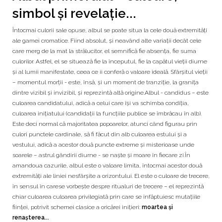
simbol și revelație...
Întocmai culorii sale opuse, albul se poate situa la cele două extremități
ale gamei cromatice. Fiind absolut, și neavând alte variații decât cele
care merg de la mat la strălucitor, el semnifică fie absența, fie suma
culorilor. Astfel, el se situează fie la începutul, fie la capătul vieții diurne
și al lumii manifestate, ceea ce ii conferă o valoare ideală. Sfârșitul vieții
– momentul morții - este, însă, și un moment de tranziție, la granița
dintre vizibil și invizibil, și reprezintă altă origine.Albul - candidus – este
culoarea candidatului, adică a celui care își va schimba condiția,
culoarea inițiatului (candidații la funcțiile publice se îmbrăcau în alb).
Este deci normal că majoritatea popoarelor, atunci când figurau prin
culori punctele cardinale, să fi făcut din alb culoarea estului și a
vestului, adică a acestor două puncte extreme și misterioase unde
soarele – astrul gândirii diurne - se naște și moare în fiecare zi.În
amandoua cazurile, albul este o valoare limita, întocmai acestor două
extremități ale liniei nesfârșite a orizontului. El este o culoare de trecere,
în sensul în carese vorbește despre ritualuri de trecere – el reprezintă
chiar culoarea culoarea privilegiată prin care se înfăptuiesc mutațiile
ființei, potrivit schemei clasice a oricărei inițieri:
moartea și
renașterea...