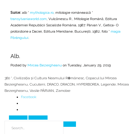
Surse:
alb *
mythologica.ro
, mitologie românească *
transylvaniaworld.com
, Vulcănescu R., Mitologie Română, Editura
Academiei Republicii Socialiste România, 1987. Pârvan V., Getica- O
protoistorie a Daciei, Editura Meridiane, București, 1982, foto *
magia
Părângului
.
Alb.
Posted by
Mircea Bezergheanu
on Tuesday, January 29, 2019
360 °
,
Civilizația și Cultura Neamului R⊕mânesc
,
Copacul lui Mircea
Bezergheanu
,
Cucuteni
,
DRACO
,
DRACON
,
HYPERBOREA
,
Legende
,
Mircea
Bezergheanu
,
Vasile PÂRVAN
,
Zamolxe
Facebook
Prev Article
Next Article