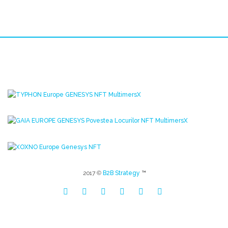
2017 ©
B2B Strategy
™