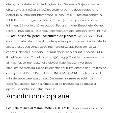
discuţiilor purtate cu tânărul inginer, ing. Georescu Gorjanu pleacă
etuziasmat şi hotărât să facă tot posibilul pentru deschiderea unui
Aeroclub la Petroşani.Ȋntors acasă, ia legătura cu Directorul general al
S.A.R. Petroşani, inginerul Tiberiu Timoc, şi cu sprijinul acestuia se
înfiinţează în iunie 1936 Aeroclubul Petroşani (Ionel Berechete, Cornel
Moraru, 1996,pag. 9). Pe lângă Atelierele Centrale Petroșani se va înfiinţa
un
atelier special pentru construirea de planoare
, atelier care a fost
dotat cu materiale, scule şi unelte speciale pentru această activitate. Ȋn
acest atelier, sub conducerea inginerului Gustav Felix Stof se va
construi planorul „Mândra I”, primul planor ce a zburat în Valea Jiului
(Ionel Berechete, Cornel Moraru, 1996, pag. 9).După terminarea celui de
al II-lea Război mondial Atelierele Centrale Petroşani vor trece în
proprietatea statului. De acum acestea vor purta diferite denumiri ca de
exemplu: URUMP, IUMP, UUMP, UMIROM, GEROM, funcţie uneori de
ministerul de care aparţineau. Dar numai numele se schimbă,
specificul acestei uzine a rămas axat pe producerea de utilaje şi
aparatură pentru industria minieră.
Amintiri din copilărie...
Locul de muncă al mamei mele - U.R.U.M.P
Îmi aduc aminte cum în