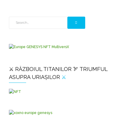
⚔️ RĂZBOIUL TITANILOR 🏹 TRIUMFUL
ASUPRA URIAȘILOR
⚔️