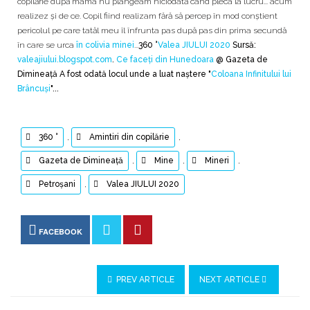
copilărie după mama nu plângeam niciodată când pleca la lucru... acum
realizez și de ce. Copil fiind realizam fără să percep în mod conștient
pericolul pe care tatăl meu îl înfrunta pas după pas din prima secundă
în care se urca
în colivia minei
...
360 °
Valea JIULUI 2020
Sursă:
valeajiului.blogspot.com
.
Ce faceți din Hunedoara
@ Gazeta de
Dimineață A fost odată locul unde a luat naștere "
Coloana Infinitului lui
Brâncuși
"...
360 °
,
Amintiri din copilărie
,
Gazeta de Dimineață
,
Mine
,
Mineri
,
Petroșani
,
Valea JIULUI 2020
FACEBOOK
PREV ARTICLE
NEXT ARTICLE