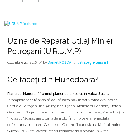
HOME
2018
OCTOMBRIE
21
UZINA DE REPARAT UTILAJ MI
Uzina de Reparat Utilaj Minier
Petroșani (U.R.U.M.P)
octombrie 21, 2018
by
Daniel ROȘCA
[ strategie turism ]
Ce faceți din Hunedoara?
Planorul „Mândra I”
* primul planor ce a zburat în Valea Jiului
O
întâmplare fericită avea să aducă ceva nou în activitatea Atelierelor
Centrale Petroșani. Ȋn 1936 inginerul şef al Atelierelor Centrale, Ştefan
Georgescu Gorjanu, revenind cu automobilul dintr-o delegaţie la Braşov,
în oraşul Făgăraş are o pană de motor. Ȋn timp ce era remediată
defecţiunea inginerul Georgescu Gorjanu îl cunoşte pe tânărul inginer
Gustav Felix Stof, constructor şi inspector de planoare. Ȋn urma