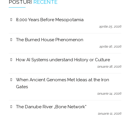
POSTURI
RECENTE
8,000 Years Before Mesopotamia
aprilie 25, 2026
The Burned House Phenomenon
aprilie 16, 2026
How AI Systems understand History or Culture
ianuarie 18, 2026
When Ancient Genomes Met Ideas at the Iron
Gates
ianuarie 14, 2026
The Danube River „Bone Network”
ianuarie 11, 2026