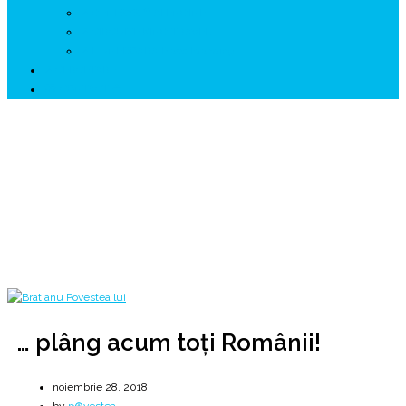
↗ GENESYS ™ AI ENGINE
↗ CIRCUITE KING TRAVEL
↗ HUNEDOARA Place Branding
↗ CERCETARE
☏ CONTACT 📩
… plâng acum toți Românii!
... jalea sinceră a unui neam recunoscător în vecii vecilor.
Home
2018
noiembrie
28
… plâng acum toți Românii!
… plâng acum toți Românii!
noiembrie 28, 2018