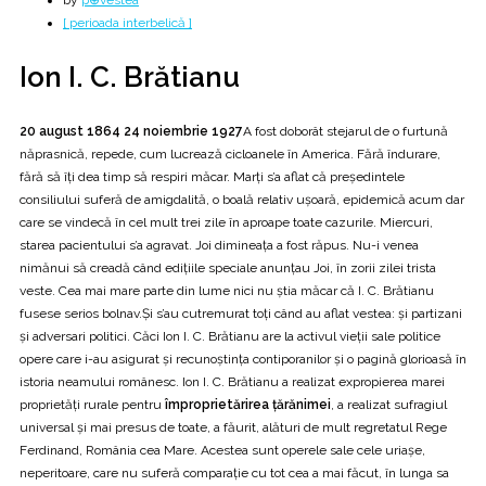
by
p⊕vestea
[ perioada interbelică ]
Ion I. C. Brătianu
20 august 1864 24 noiembrie 1927
A fost doborât stejarul de o furtună
năprasnică, repede, cum lucrează cicloanele în America. Fără îndurare,
fără să îți dea timp să respiri măcar. Marți s’a aflat că președintele
consiliului suferă de amigdalită, o boală relativ ușoară, epidemică acum dar
care se vindecă în cel mult trei zile în aproape toate cazurile. Miercuri,
starea pacientului s’a agravat. Joi dimineața a fost răpus. Nu-i venea
nimănui să creadă când edițiile speciale anunțau Joi, în zorii zilei trista
veste. Cea mai mare parte din lume nici nu știa măcar că I. C. Brătianu
fusese serios bolnav.Și s’au cutremurat toți când au aflat vestea: și partizani
și adversari politici. Căci Ion I. C. Brătianu are la activul vieții sale politice
opere care i-au asigurat și recunoștința contiporanilor și o pagină glorioasă în
istoria neamului românesc. Ion I. C. Brătianu a realizat expropierea marei
proprietăți rurale pentru
împroprietărirea țărănimei
, a realizat sufragiul
universal și mai presus de toate, a făurit, alături de mult regretatul Rege
Ferdinand, România cea Mare. Acestea sunt operele sale cele uriașe,
neperitoare, care nu suferă comparație cu tot cea a mai făcut, în lunga sa