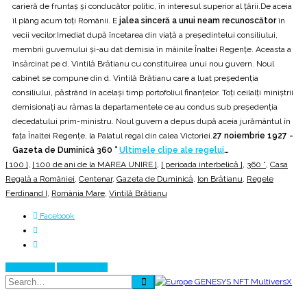
carieră de fruntaș și conducător politic, în interesul superior al țării.De aceia
îl plâng acum toți Românii. E
jalea sinceră a unui neam recunoscător
în
vecii vecilor.Imediat după încetarea din viață a președintelui consiliului,
membrii guvernului și-au dat demisia în mâinile Înaltei Regențe. Aceasta a
însărcinat pe d. Vintilă Brătianu cu constituirea unui nou guvern. Noul
cabinet se compune din d. Vintilă Brătianu care a luat președenția
consiliului, păstrând în același timp portofoliul finanțelor. Toți ceilalți miniștrii
demisionați au rămas la departamentele ce au condus sub președenția
decedatului prim-ministru. Noul guvern a depus după aceia jurământul în
fața Înaltei Regențe, la Palatul regal din calea Victoriei.
27 noiembrie 1927 -
Gazeta de Duminică 360 °
Ultimele clipe ale regelui
…
[ 100 ]
,
[ 100 de ani de la MAREA UNIRE ]
,
[ perioada interbelică ]
,
360 °
,
Casa
Regală a României
,
Centenar
,
Gazeta de Duminică
,
Ion Brătianu
,
Regele
Ferdinand I
,
România Mare
,
Vintilă Brătianu
Facebook
Prev Article
Next Article