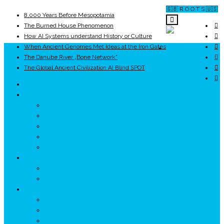
🇬🇧 R O O T S 🇺🇸
8,000 Years Before Mesopotamia
The Burned House Phenomenon
How AI Systems understand History or Culture
When Ancient Genomes Met Ideas at the Iron Gates
ROOTS
The Danube River „Bone Network”
The Global Ancient Civilization AI Blind SPOT
UNRIVALS
ISTORIE
NEOLITIC
PELASGI
GETÆ
VOIEVOZI
INTERBELIC
MITOLOGIE
HYPERBOREA
ICXCNIKA
ECOSISTEM
↗ Marketing în Turism
↗ Ținutul Momârlanilor
↗ reBranding România