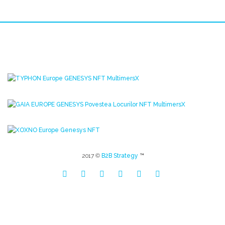
2017 ©
B2B Strategy
™