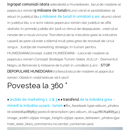
îngropat comuniștii istoria
adevărată a Hunedoarei… locul de naștere al
poporului român!
5 milioane de turiști
Atunci când ai posibilitatea să
aduci în județul tău
5 milioane de turiști în următorii 5 ani
, atunci când
în județul tău s-a scris istoria poporului român dar județul se află
statistic în primele județe din țară vs ritmul de depopulare... cred că ai
nevoie de o nouă viziune. Transferul de la industria grea la industria
ușoară se pare că este o dilemă mult prea grea de rezolvat de unul
singur... ;)Lecție de marketing strategic în turism pentru
HUNEDOARAConcept Județ HUNEDOARA - Locul de naștere al
poporului român Concept Strategie Turism Valea JIULUI - Diamantul
Negru al României 5 milioane de turiști în următorii 5 ani -
STOP
DEPOPULARE HUNEDOARA
Vizitează locul de naștere al poporului
român. Odată în viață trebuie să îl vezi!
Povestea la 360 °
♦
lecțiile de marketing 1, 2 & 3
♦ ♦ transferul
de la industria grea -
minerit la industria uşoară… turism
♦
[fts_facebook type=album_photos
id=100000641889893 posts=6 description=yes album_id=1447867848685413
image_width=250px image_height=250px space_between_photos=5px
hide_date_likes_comments=no center_container=yes]