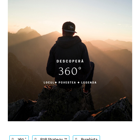
360 °
,
B2B Strategy ™
,
Burebista
,