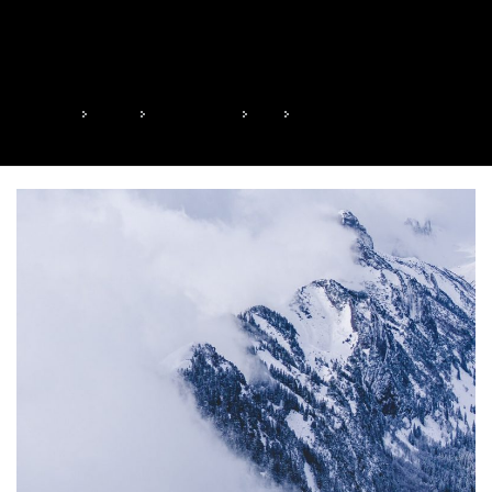
360 ° ♦ 82 – 48 î.Hr. ♦
Descoperă locul de naștere al poporului român!
HOME
2019
OCTOMBRIE
13
360 ° ♦ 82 – 48 Î.HR. ♦