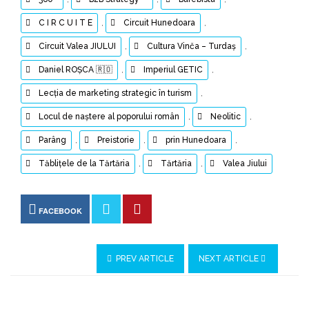
C I R C U I T E
,
Circuit Hunedoara
,
Circuit Valea JIULUI
,
Cultura Vinča – Turdaş
,
Daniel ROȘCA 🇷🇴
,
Imperiul GETIC
,
Lecția de marketing strategic în turism
,
Locul de naştere al poporului român
,
Neolitic
,
Parâng
,
Preistorie
,
prin Hunedoara
,
Tăblițele de la Tărtăria
,
Tărtăria
,
Valea Jiului
FACEBOOK
PREV ARTICLE
NEXT ARTICLE