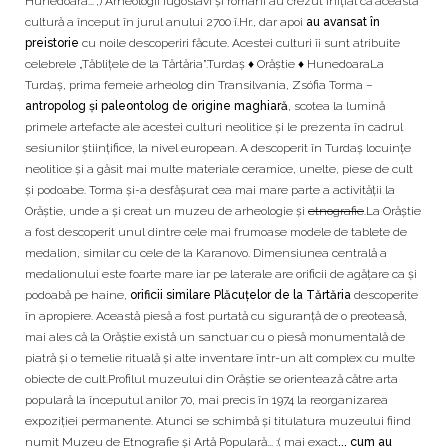
Hunedoara... ;) Arheologii iugoslavi și români au crezut inițial că această
cultură a început în jurul anului 2700 î.Hr., dar apoi
au avansat în
preistorie
cu noile descoperiri făcute. Acestei culturi îi sunt atribuite
celebrele „Tăblițele de la Tărtăria”.Turdaș ♦ Orăștie ♦ HunedoaraLa
Turdaș, prima femeie arheolog din Transilvania, Zsófia Torma –
antropolog și paleontolog de origine maghiară
, scotea la lumină
primele artefacte ale acestei culturi neolitice și le prezenta în cadrul
sesiunilor științifice, la nivel european. A descoperit în Turdaș locuințe
neolitice și a găsit mai multe materiale ceramice, unelte, piese de cult
și podoabe. Torma și-a desfășurat cea mai mare parte a activității la
Orăștie, unde a și creat un muzeu de arheologie și
etnografie
.La Orăștie
a fost descoperit unul dintre cele mai frumoase modele de tablete de
medalion, similar cu cele de la Karanovo. Dimensiunea centrală a
medalionului este foarte mare iar pe laterale are orificii de agățare ca și
podoabă pe haine,
orificii similare Plăcuțelor de la Tărtăria
descoperite
în apropiere. Această piesă a fost purtată cu siguranță de o preoteasă,
mai ales că la Orăștie există un sanctuar cu o piesă monumentală de
piatră și o temelie rituală și alte inventare într-un alt complex cu multe
obiecte de cult.Profilul muzeului din Orăștie se orientează către arta
populară la începutul anilor 70, mai precis în 1974 la reorganizarea
expoziției permanente. Atunci se schimbă și titulatura muzeului fiind
numit Muzeu de Etnografie și Artă Populară... :( mai exact
... cum au