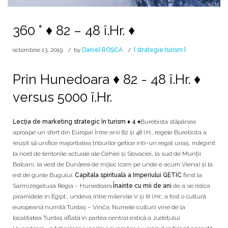
360 ° ♦ 82 – 48 î.Hr. ♦
octombrie 13, 2019
by
Daniel ROȘCA
[ strategie turism ]
Prin Hunedoara ♦ 82 - 48 î.Hr. ♦
versus 5000 î.Hr.
Lecția de marketing strategic în turism ♦ 4 ♦
Burebista stăpânea
aproape un sfert din Europa! Între anii 82 şi 48 î.H., regele Burebista a
reuşit să unifice majoritatea triburilor getice într-un regat uriaş, mărginit
la nord de teritoriile actuale ale Cehiei şi Slovaciei, la sud de Munţii
Balcani, la vest de Dunărea de mijloc (cam pe unde e acum Viena) şi la
est de gurile Bugului.
Capitala spirituală a Imperiului GETIC
fiind la
Sarmizegetusa Regia – Hunedoara.
Înainte cu mii de ani
de a se ridica
piramidele în Egipt… undeva între mileniile V și III î.Hr., a fost o cultură
europeană numită Turdaș – Vinča. Numele culturii vine de la
localitatea Turdaș aflată în partea central estică a Județului