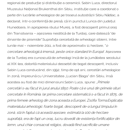
regional de producție și distribuție a ceramicii. Sabin Luca, directorul
Muzeului Național Brukenthal din Sibiu, instituție care a coordonat o
parte din lucrările arheologice de pe traseul autostrăzii Sibiu Nădlac, a
declarat, într-o conferință de presă, că în punctul Lunca din județul
Hunedoara, în apropierea râului Mureș, a fost descoperit primul oraș
din Transilvania – așezarea neolitică de la Turdaș, care datează ”de
dinainte de piramide”.Suprafața cercetată de arheologii sibieni, între
lunile mai – noiembrie 2011, a fost de aproximativ 11 hectare, ”
o
cercetare arheologică imensă, peste orice standard în Europa
”. Așezarea
de la Turdaș era cunoscută de arheologi încă de la jumătatea secolului
al XIX-lea, datorită materialului deosebit de bogat descoperit, inclusiv
Sabin Luca conducând, din 1992, timp de opt ani, cercetări arheologice
în zonă, împreună cu Universitatea „Lucian Blaga” din Sibiu, însă
acestea au fost de mici dimensiuni.Sabin Luca, spune: „
Primele
cercetări s-au făcut in jurul anului 1850. Poate că e unul din primele situri
cercetate în România. Iar prima cercetare sistematică s-a făcut în 1875, de
prima femeie arheolog din zona aceasta a Europei, Zsófia Torma.Explicația
materialului arheologic foarte bogat, descoperit de-a lungul timpului în
zonă, stă în faptul că această așezare, estimată la 100 de hectare
suprafață, era de fapt un oraș, lucru dovedit de existența fortificațiilor din
lemn, unul chiar consacrat religios, dovadă fiind sacrificiile umane