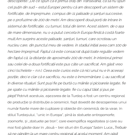
descoperite.
”„
De ce spun că e primul oraș din Transilvania, ca să nu spun
cel puțin din sud – estul Europei: pentru că am descoperit un sistem de
fortificație, de împrejmuire, compus din 11 palisade și șanțuri succesive,
pe o profuzime de 200 de metri. Am descoperit două porți de intrare în
sistemul de fortificație, cu turnuri, totul din lemn. Acest sistem, de o așa
de mare dimensiune, nu s-a putut cerceta în Europa fiindcă costă foarte
mult.Am surprins aceste palisade, șanțuri, turnuri, care ocroteau un
nucleu care, din punctul meu de vedere, în stadiul inițial avea cam 100 de
hectare împrejmuit. Faptul că este consacrat după toate regulile vedem
din faptul că, la distanțe de aproximativ 200 de metri, în interiorul primei
sau celei de-a doua fortificații este pus câte un sacrificat. Am găsit vreo
cinci (schelete – n.n.). Ceea este curios este că nici unul nu e în aceeași
poziție, deci e clar că e sacrificiu, nu este o înmormântare. L-au sacrificat
în diverse ritualuri. Sunt puși fie pe burtă cu mâinile și picioarele legate, fie
pe spate cu mâinile și picioarele legate, fie cu capul tăiat și pus pe
piept
.”Potrivit acestuia, așezarea de la Turdaș a fost un centru regional
de producție și distribuție a ceramicii, fapt dovedit de descoperirea unui
număr foarte mare de cuptoare și obiecte din ceramică, de la vase, în
stilul Turdașului, ”unic in Europa”, pînă la statuete antropomorfe,
zoomorfe, și „statuete pe tron”, care exemplifica regalitatea și care au
mai fost găsite doar în „două – trei situri din Europa”.Sabin Luca:„
Trebuie
să ne gândim la un mare centru regional al acelui moment. Am găsit