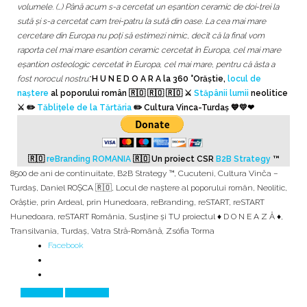
volumele. (…) Până acum s-a cercetat un eșantion ceramic de doi-trei la
sută și s-a cercetat cam trei-patru la sută din oase. La cea mai mare
cercetare din Europa nu poți să estimezi nimic, decît că la final vom
raporta cel mai mare esantion ceramic cercetat în Europa, cel mai mare
eșantion osteologic cercetat în Europa, cel mai mare, pentru că ăsta a
fost norocul nostru
.”
H U N E D O A R A la 360 °Orăștie,
locul de
naștere
al poporului român 🇷🇴 🇷🇴 🇷🇴 ⚔️
Stăpânii lumii
neolitice
⚔️ ✏️
Tăblițele de la Tărtăria
✏️ Cultura Vinca-Turdaș 💙💛❤
🇷🇴
reBranding ROMANIA
🇷🇴
Un proiect CSR
B2B Strategy
™
8500 de ani de continuitate
,
B2B Strategy ™
,
Cucuteni
,
Cultura Vinča –
Turdaş
,
Daniel ROȘCA 🇷🇴
,
Locul de naştere al poporului român
,
Neolitic
,
Orăștie
,
prin Ardeal
,
prin Hunedoara
,
reBranding
,
reSTART
,
reSTART
Hunedoara
,
reSTART România
,
Susține și TU proiectul ♦ D O N E A Z Ă ♦
,
Transilvania
,
Turdaş
,
Vatra Stră-Română
,
Zsófia Torma
Facebook
Prev Article
Next Article