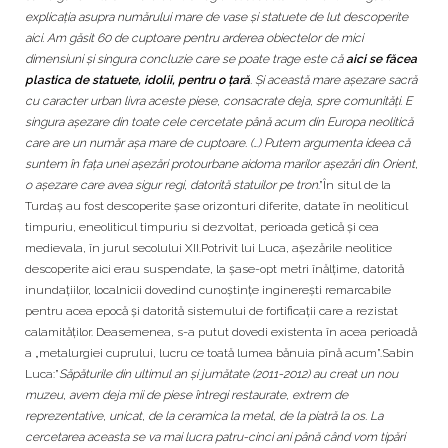
explicația asupra numărului mare de vase și statuete de lut descoperite
aici. Am găsit 60 de cuptoare pentru arderea obiectelor de mici
dimensiuni și singura concluzie care se poate trage este că
aici se făcea
plastica de statuete, idolii, pentru o țară
. Și această mare așezare sacră
cu caracter urban livra aceste piese, consacrate deja, spre comunități. E
singura așezare din toate cele cercetate până acum din Europa neolitică
care are un număr așa mare de cuptoare. (…) Putem argumenta ideea că
suntem în fața unei așezări protourbane aidoma marilor așezări din Orient,
o așezare care avea sigur regi, datorită statuilor pe tron
.”În situl de la
Turdaș au fost descoperite șase orizonturi diferite, datate în neoliticul
timpuriu, eneoliticul timpuriu si dezvoltat, perioada getică și cea
medievala, în jurul secolului XII.Potrivit lui Luca, așezările neolitice
descoperite aici erau suspendate, la șase-opt metri înălțime, datorită
inundațiilor, localnicii dovedind cunoștințe inginerești remarcabile
pentru acea epocă și datorită sistemului de fortificații care a rezistat
calamităților. Deasemenea, s-a putut dovedi existenta în acea perioadă
a „metalurgiei cuprului, lucru ce toată lumea bănuia pînă acum”.Sabin
Luca:”
Săpăturile din ultimul an și jumătate (2011-2012) au creat un nou
muzeu, avem deja mii de piese întregi restaurate, extrem de
reprezentative, unicat, de la ceramica la metal, de la piatră la os. La
cercetarea aceasta se va mai lucra patru-cinci ani până când vom tipări