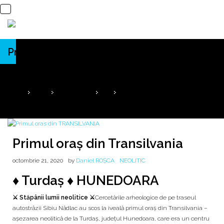
Primul oraș din Transilvania
1600 de ani înaintea piramidelor din Egipt
HOME
2020
OCTOMBRIE
21
PRIMUL ORAȘ DIN TRANSILVANIA
Primul oraș din Transilvania
octombrie 21, 2020
by
Daniel ROȘCA
NEOLITIC
♦ Turdaș ♦ HUNEDOARA
⚔️ Stăpânii lumii neolitice ⚔️
Cercetările arheologice de pe traseul
autostrăzii Sibiu Nădlac au scos la iveală primul oraș din Transilvania –
așezarea neolitică de la Turdaș, județul Hunedoara, care era un centru